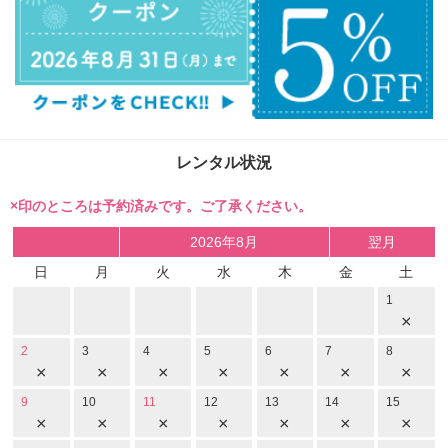
レンタル状況
×印のところは予約済みです。ご了承ください。
2026年8月
翌月
日
月
火
水
木
金
土
1
×
2
3
4
5
6
7
8
×
×
×
×
×
×
×
9
10
11
12
13
14
15
×
×
×
×
×
×
×