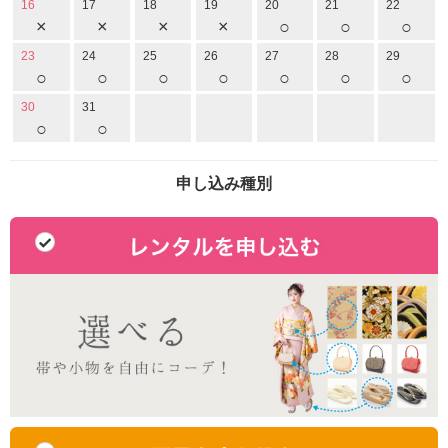
16
17
18
19
20
21
22
×
×
×
×
○
○
○
23
24
25
26
27
28
29
○
○
○
○
○
○
○
30
31
○
○
申し込み種別