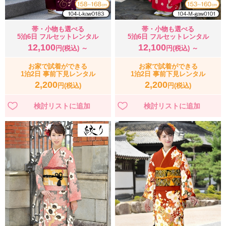
帯・小物も選べる
帯・小物も選べる
5泊6日 フルセットレンタル
5泊6日 フルセットレンタル
12,100
12,100
円(税込) ～
円(税込) ～
お家で試着ができる
お家で試着ができる
1泊2日 事前下見レンタル
1泊2日 事前下見レンタル
2,200
2,200
円(税込)
円(税込)