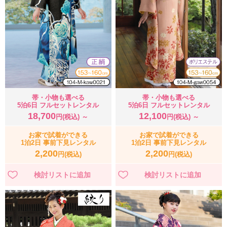
帯・小物も選べる
帯・小物も選べる
5泊6日 フルセットレンタル
5泊6日 フルセットレンタル
18,700
12,100
円(税込) ～
円(税込) ～
お家で試着ができる
お家で試着ができる
1泊2日 事前下見レンタル
1泊2日 事前下見レンタル
2,200
2,200
円(税込)
円(税込)