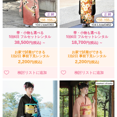
帯・小物も選べる
帯・小物も選べる
5泊6日 フルセットレンタル
5泊6日 フルセットレンタル
38,500
18,700
円(税込) ～
円(税込) ～
お家で試着ができる
お家で試着ができる
1泊2日 事前下見レンタル
1泊2日 事前下見レンタル
2,200
2,200
円(税込)
円(税込)