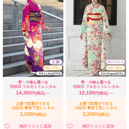
帯・小物も選べる
帯・小物も選べる
5泊6日 フルセットレンタル
5泊6日 フルセットレンタル
14,300
12,100
円(税込) ～
円(税込) ～
お家で試着ができる
お家で試着ができる
1泊2日 事前下見レンタル
1泊2日 事前下見レンタル
2,200
2,200
円(税込)
円(税込)