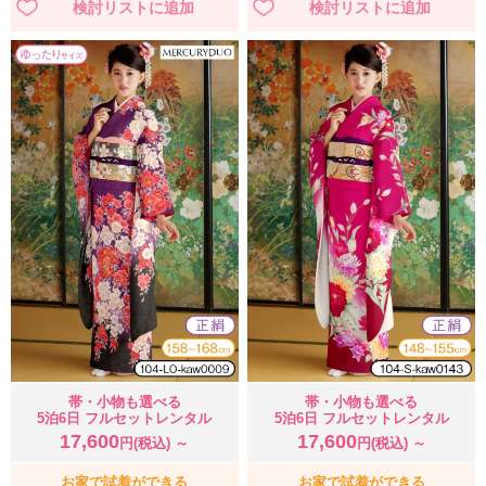
帯・小物も選べる
帯・小物も選べる
5泊6日 フルセットレンタル
5泊6日 フルセットレンタル
17,600
17,600
円(税込) ～
円(税込) ～
お家で試着ができる
お家で試着ができる