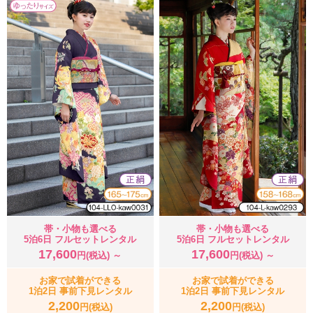
帯・小物も選べる
帯・小物も選べる
5泊6日 フルセットレンタル
5泊6日 フルセットレンタル
17,600
17,600
円(税込) ～
円(税込) ～
お家で試着ができる
お家で試着ができる
1泊2日 事前下見レンタル
1泊2日 事前下見レンタル
2,200
2,200
円(税込)
円(税込)