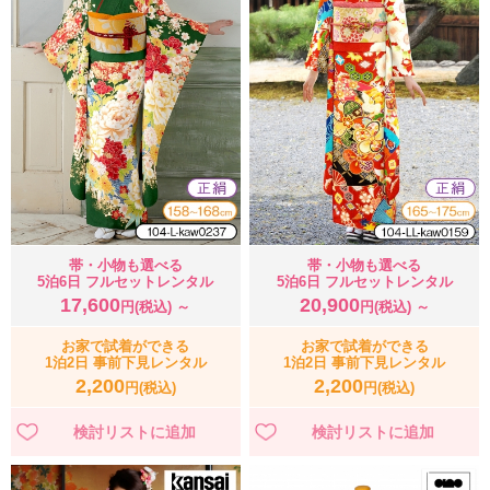
帯・小物も選べる
帯・小物も選べる
5泊6日 フルセットレンタル
5泊6日 フルセットレンタル
17,600
20,900
円(税込) ～
円(税込) ～
お家で試着ができる
お家で試着ができる
1泊2日 事前下見レンタル
1泊2日 事前下見レンタル
2,200
2,200
円(税込)
円(税込)