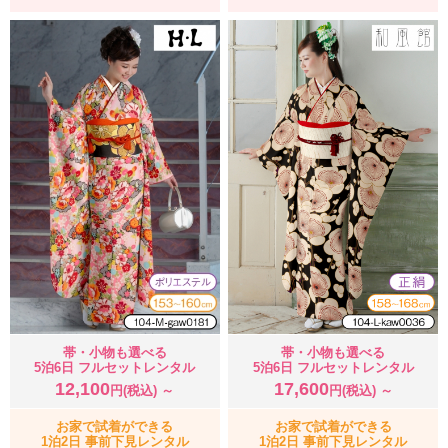
帯・小物も選べる
帯・小物も選べる
5泊6日 フルセットレンタル
5泊6日 フルセットレンタル
12,100
17,600
円(税込) ～
円(税込) ～
お家で試着ができる
お家で試着ができる
1泊2日 事前下見レンタル
1泊2日 事前下見レンタル