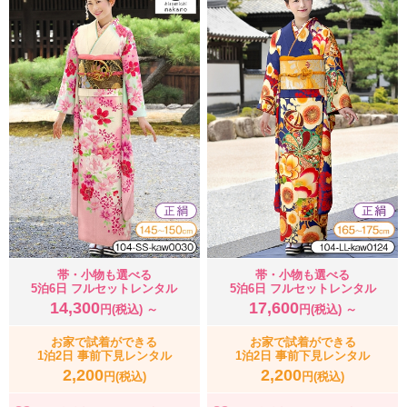
帯・小物も選べる
帯・小物も選べる
5泊6日 フルセットレンタル
5泊6日 フルセットレンタル
14,300
17,600
円(税込) ～
円(税込) ～
お家で試着ができる
お家で試着ができる
1泊2日 事前下見レンタル
1泊2日 事前下見レンタル
2,200
2,200
円(税込)
円(税込)