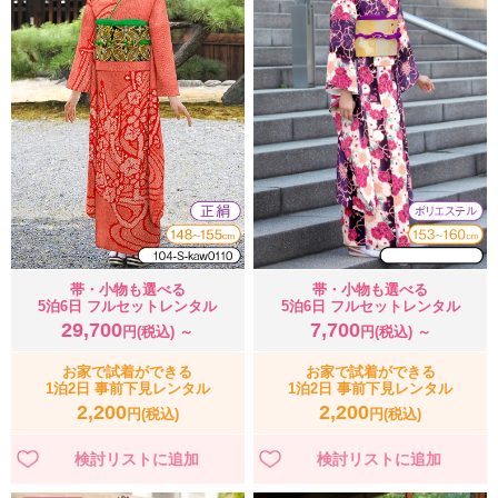
帯・小物も選べる
帯・小物も選べる
5泊6日 フルセットレンタル
5泊6日 フルセットレンタル
29,700
7,700
円(税込) ～
円(税込) ～
お家で試着ができる
お家で試着ができる
1泊2日 事前下見レンタル
1泊2日 事前下見レンタル
2,200
2,200
円(税込)
円(税込)