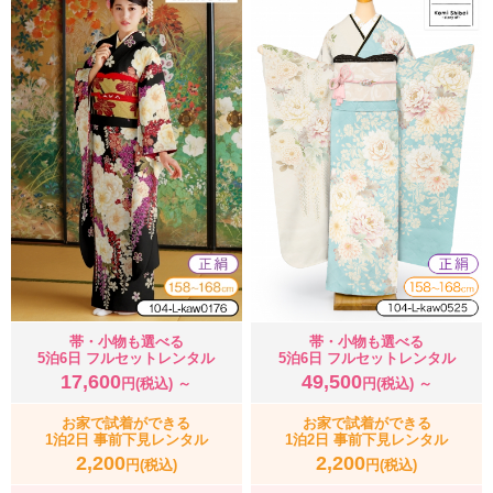
帯・小物も選べる
帯・小物も選べる
5泊6日 フルセットレンタル
5泊6日 フルセットレンタル
17,600
49,500
円(税込) ～
円(税込) ～
お家で試着ができる
お家で試着ができる
1泊2日 事前下見レンタル
1泊2日 事前下見レンタル
2,200
2,200
円(税込)
円(税込)