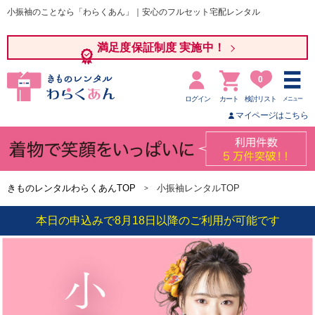
小振袖のことなら「わらくあん」｜安心のフルセット宅配レンタル
満足度保証制度 実施中！
0
ログイン
カート
検討リスト
メニュー
マイページはこちら
きものレンタルわらくあんTOP
小振袖レンタルTOP
本日の申込みで8月18日以降のご利用が可能です