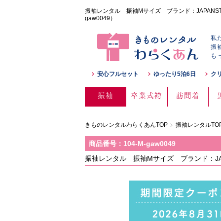
振袖レンタル 振袖Mサイズ ブランド：JAPANSTY
gaw0049）
私
振
も
安心フルセット
ゆったり5泊6日
ク
振袖
卒業式袴
訪問着
きものレンタルわらくあんTOP
振袖レンタルTO
商品番号：104-M-gaw0049
振袖レンタル 振袖Mサイズ ブランド：JAP