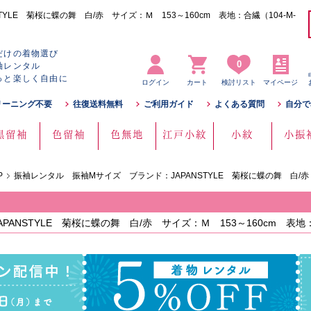
LE 菊桜に蝶の舞 白/赤 サイズ：Ｍ 153～160cm 表地：合繊（104-M-
だけの着物選び
0
袖レンタル
っと楽しく自由に
ログイン
カート
検討リスト
マイページ
リーニング不要
往復送料無料
ご利用ガイド
よくある質問
自分で
黒留袖
色留袖
色無地
江戸小紋
小紋
小振
P
振袖レンタル 振袖Mサイズ ブランド：JAPANSTYLE 菊桜に蝶の舞 白/赤
ANSTYLE 菊桜に蝶の舞 白/赤 サイズ：Ｍ 153～160cm 表地