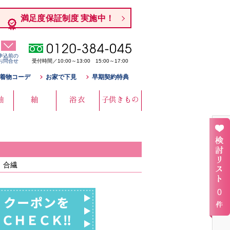
満足度保証制度 実施中！
申込前の
お問合せ
受付時間／10:00～13:00 15:00～17:00
着物コーデ
お家で下見
早期契約特典
袖
紬
浴衣
子供きもの
：合繊
0