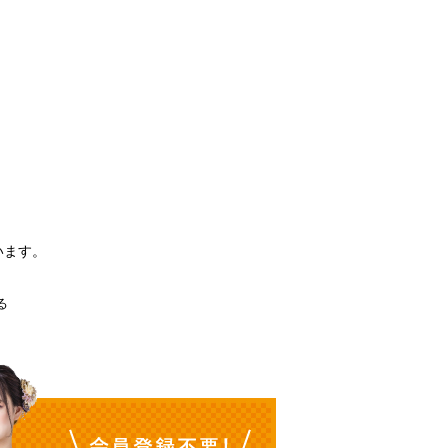
。
います。
る