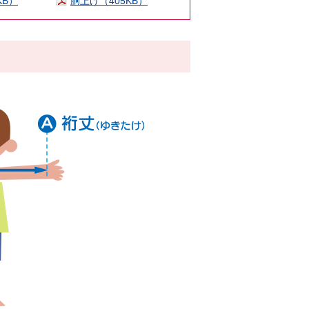
KB）
胴上げ（405KB）