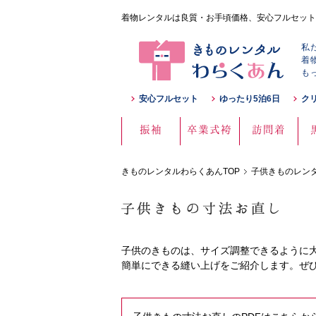
着物レンタルは良質・お手頃価格、安心フルセット
私
着
も
安心フルセット
ゆったり5泊6日
ク
振袖
卒業式袴
訪問着
きものレンタルわらくあんTOP
子供きものレン
子供のきものは、サイズ調整できるように
簡単にできる縫い上げをご紹介します。ぜ