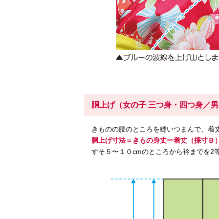
胴上げ（女の子 三つ身・四つ身／男
きものの腰のところを縫いつまんで、着
胴上げ寸法＝きもの身丈ー着丈（採寸Ｂ
すそ５〜１０cmのところから衿までを2