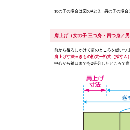
女の子の場合は図のAとB、男の子の場合
肩上げ（女の子 三つ身・四つ身／男
前から後ろにかけて肩のところを縫いつ
肩上げ寸法＝きもの裄丈ー裄丈（採寸Ａ
中心から袖口までを2等分したところで