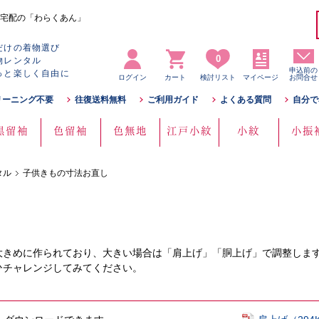
宅配の「わらくあん」
だけの着物選び
0
物レンタル
申込前の
っと楽しく自由に
ログイン
カート
検討リスト
マイページ
お問合せ
リーニング不要
往復送料無料
ご利用ガイド
よくある質問
自分で
黒留袖
色留袖
色無地
江戸小紋
小紋
小振
タル
子供きもの寸法お直し
大きめに作られており、大きい場合は「肩上げ」「胴上げ」で調整しま
ひチャレンジしてみてください。