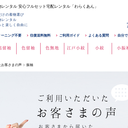
レンタル 安心フルセット宅配レンタル「わらくあん」
だけの着物選び
物レンタル
っと楽しく自由に
リーニング不要
往復送料無料
ご利用ガイド
よくある質問
自分で
黒留袖
色留袖
色無地
江戸小紋
小紋
小振
たお客さまの声
振袖