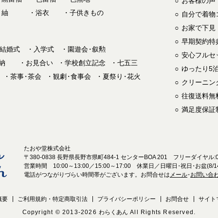
お客様の声
紬
浴衣
子供きもの
自分で着物
お家で下見
早期契約特
結婚式
入学式
園遊会
・
叙勲
安心フルセ
納
お見合い
学校創立記念
七五三
ゆったり5泊
茶事
・
茶会
観劇
・
食事会
夏祭り
・
花火
クリーニン
往復送料無
満足度保証
たおや堂株式会社
〒380-0838 長野県長野市県町484-1 センターBOA 201 フリーダイヤル:012
営業時間 10:00～13:00／15:00～17:00 休業日／日曜日
・
祝日
・
お盆(8/1
電話がつながりづらい時間帯がございます。お問合せは
メール
・
お問い合
概要
ご利用規約・特定商取引法
プライバシーポリシー
お問合せ
サイト
Copyright © 2013-2026
わらくあん
All Rights Reserved.