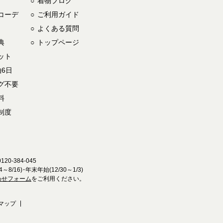
着物ブログ
コーデ
ご利用ガイド
よくある質問
典
トップページ
ット
6日
グ不要
料
制度
0-384-045
4～8/16)
・
年末年始(12/30～1/3)
わせフォーム
をご利用ください。
マップ