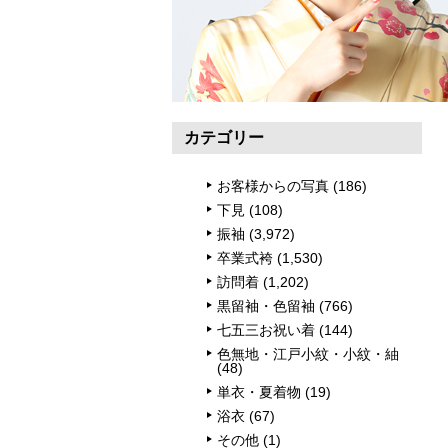
カテゴリー
お客様からの写真
(186)
下見
(108)
振袖
(3,972)
卒業式袴
(1,530)
訪問着
(1,202)
黒留袖・色留袖
(766)
七五三お祝い着
(144)
色無地・江戸小紋・小紋・紬
(48)
単衣・夏着物
(19)
浴衣
(67)
その他
(1)