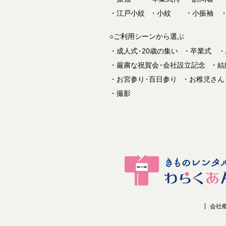
江戸小紋
小紋
小振袖
○ご利用シーンから選ぶ
成人式
・
20歳の集い
卒業式
厳粛な祝賀会
・
会社設立記念
結
お宮参り
・
百日参り
お稚児さん
撮影
会社