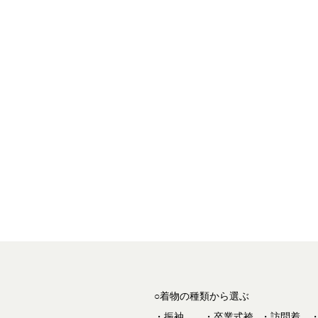
○着物の種類から選ぶ
振袖
卒業式袴
訪問着