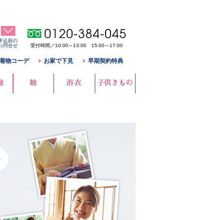
申込前の
お問合せ
受付時間／10:00～13:00 15:00～17:00
着物コーデ
お家で下見
早期契約特典
袖
紬
浴衣
子供きもの