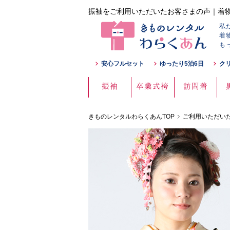
振袖をご利用いただいたお客さまの声｜着物
私
着
も
安心フルセット
ゆったり5泊6日
ク
振袖
卒業式袴
訪問着
きものレンタルわらくあんTOP
ご利用いただい