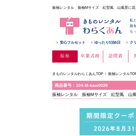
振袖レンタル 振袖Mサイズ 紅型風 山風景に花 黄 
私
振
も
安心フルセット
ゆったり5泊6日
ク
振袖
卒業式袴
訪問着
きものレンタルわらくあんTOP
振袖レンタルTO
商品番号：104-M-kaw0026
振袖レンタル 振袖Mサイズ 紅型風 山風景