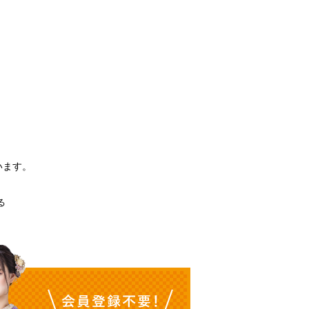
3
。
います。
る