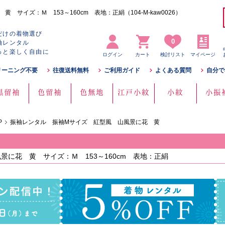
サイズ：Ｍ 153～160cm 表地：正絹（104-M-kaw0026）
だけの着物選び
0
袖レンタル
っと楽しく自由に
ログイン
カート
検討リスト
マイページ
リーニング不要
往復送料無料
ご利用ガイド
よくある質問
自分で
黒留袖
色留袖
色無地
江戸小紋
小紋
小振
P
振袖レンタル 振袖Mサイズ 紅型風 山風景に花 黄
に花 黄 サイズ：Ｍ 153～160cm 表地：正絹