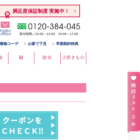
満足度保証制度 実施中！
申込前の
お問合せ
受付時間／10:00～13:00 15:00～17:00
着物コーデ
お家で下見
早期契約特典
袖
紬
浴衣
子供きもの
0