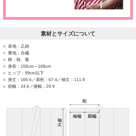
素材とサイズについて
表地：正絹
裏地：合繊
柄：桜、菊
身長：158cm～168cm
ヒップ：99cm以下
身丈：165.6／肩桁：67.4／袖丈：111.8
前幅：24.6／後幅：29.9