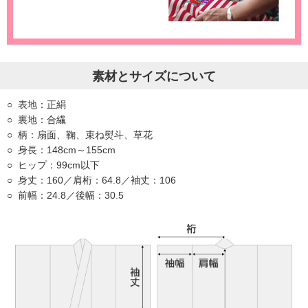
素材とサイズについて
表地：正絹
裏地：合繊
柄：扇面、鞠、束ね熨斗、草花
身長：148cm～155cm
ヒップ：99cm以下
身丈：160／肩桁：64.8／袖丈：106
前幅：24.8／後幅：30.5