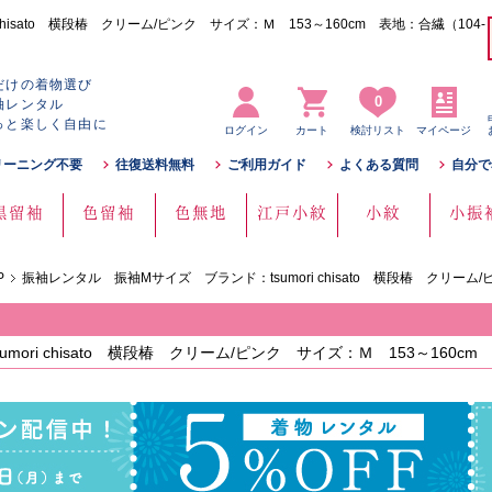
hisato 横段椿 クリーム/ピンク サイズ：Ｍ 153～160cm 表地：合繊（104-
だけの着物選び
0
袖レンタル
っと楽しく自由に
ログイン
カート
検討リスト
マイページ
リーニング不要
往復送料無料
ご利用ガイド
よくある質問
自分で
黒留袖
色留袖
色無地
江戸小紋
小紋
小振
P
振袖レンタル 振袖Mサイズ ブランド：tsumori chisato 横段椿 クリーム/
ori chisato 横段椿 クリーム/ピンク サイズ：Ｍ 153～160c