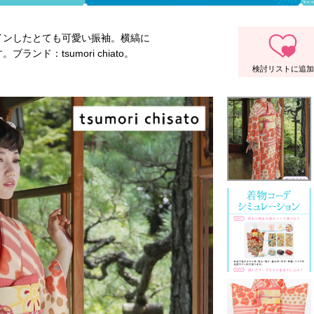
インしたとても可愛い振袖。横縞に
ド：tsumori chiato。