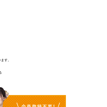
。
います。
る