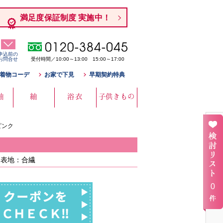
満足度保証制度 実施中！
申込前の
お問合せ
受付時間／10:00～13:00 15:00～17:00
着物コーデ
お家で下見
早期契約特典
袖
紬
浴衣
子供きもの
ピンク
m 表地：合繊
0