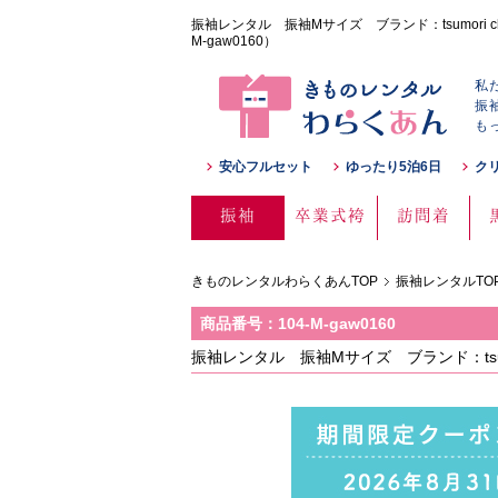
振袖レンタル 振袖Mサイズ ブランド：tsumori c
M-gaw0160）
私
振
も
安心フルセット
ゆったり5泊6日
ク
振袖
卒業式袴
訪問着
きものレンタルわらくあんTOP
振袖レンタルTO
商品番号：104-M-gaw0160
振袖レンタル 振袖Mサイズ ブランド：tsum