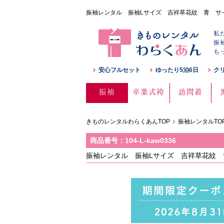
振袖レンタル 振袖Lサイズ 吉祥草花紋 青 サイズ：Ｌ
私
振
も
安心フルセット
ゆったり5泊6日
ク
振袖
卒業式袴
訪問着
きものレンタルわらくあんTOP
振袖レンタルTO
商品番号：104-L-kaw0336
振袖レンタル 振袖Lサイズ 吉祥草花紋 青