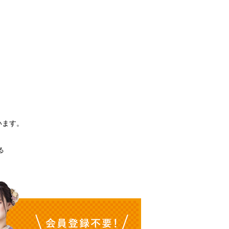
。
います。
る