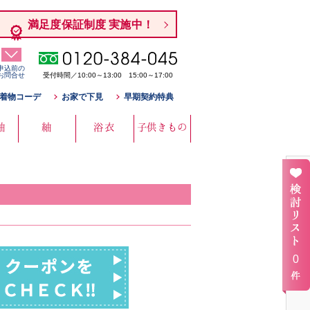
満足度保証制度 実施中！
申込前の
お問合せ
受付時間／10:00～13:00 15:00～17:00
着物コーデ
お家で下見
早期契約特典
袖
紬
浴衣
子供きもの
0