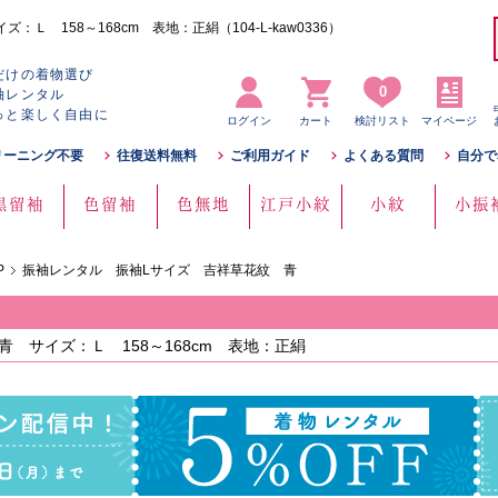
 158～168cm 表地：正絹（104-L-kaw0336）
だけの着物選び
0
袖レンタル
っと楽しく自由に
ログイン
カート
検討リスト
マイページ
リーニング不要
往復送料無料
ご利用ガイド
よくある質問
自分で
黒留袖
色留袖
色無地
江戸小紋
小紋
小振
P
振袖レンタル 振袖Lサイズ 吉祥草花紋 青
 サイズ：Ｌ 158～168cm 表地：正絹