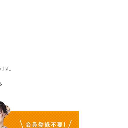
。
います。
る