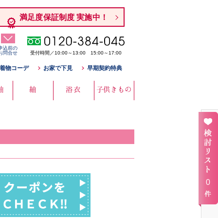
満足度保証制度 実施中！
申込前の
お問合せ
受付時間／10:00～13:00 15:00～17:00
着物コーデ
お家で下見
早期契約特典
袖
紬
浴衣
子供きもの
0