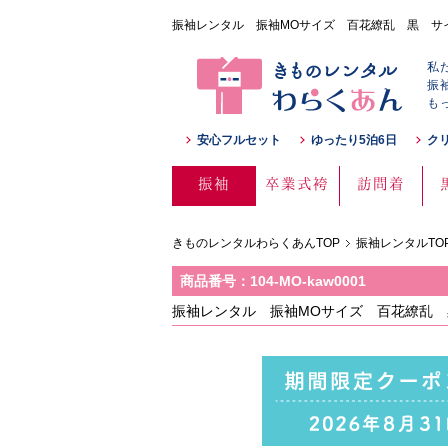
振袖レンタル 振袖MOサイズ 百花繚乱 黒 サイズ：
私
振
も
安心フルセット
ゆったり5泊6日
ク
振袖
卒業式袴
訪問着
きものレンタルわらくあんTOP
振袖レンタルTO
商品番号：104-MO-kaw0001
振袖レンタル 振袖MOサイズ 百花繚乱 黒