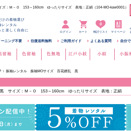
Ｍ－Ｏ 153～160cm ゆったりサイズ 表地：正絹（104-MO-kaw0001）
だけの着物選び
0
袖レンタル
っと楽しく自由に
ログイン
カート
検討リスト
マイページ
リーニング不要
往復送料無料
ご利用ガイド
よくある質問
自分で
黒留袖
色留袖
色無地
江戸小紋
小紋
小振
P
振袖レンタル 振袖MOサイズ 百花繚乱 黒
 サイズ：Ｍ－Ｏ 153～160cm ゆったりサイズ 表地：正絹