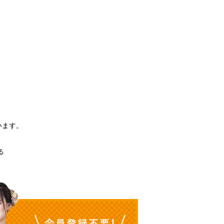
3
。
います。
る