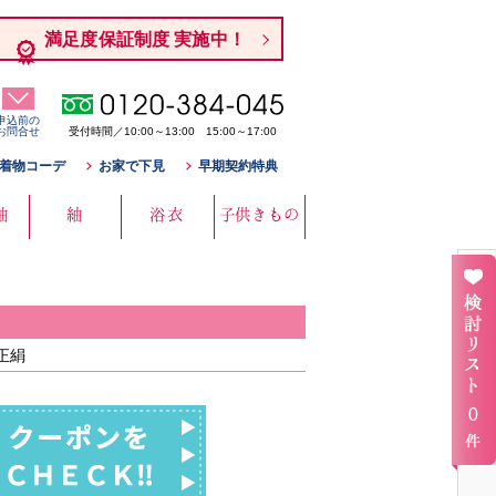
満足度保証制度 実施中！
申込前の
お問合せ
受付時間／10:00～13:00 15:00～17:00
着物コーデ
お家で下見
早期契約特典
袖
紬
浴衣
子供きもの
正絹
0