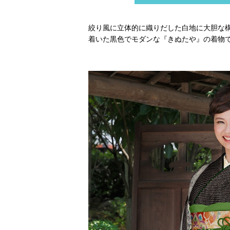
絞り風に立体的に織りだした白地に大胆な
着いた黒色でモダンな『きぬたや』の着物