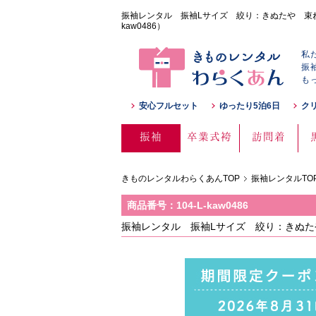
振袖レンタル 振袖Lサイズ 絞り：きぬたや 束ね熨
kaw0486）
私
振
も
安心フルセット
ゆったり5泊6日
ク
振袖
卒業式袴
訪問着
きものレンタルわらくあんTOP
振袖レンタルTO
商品番号：104-L-kaw0486
振袖レンタル 振袖Lサイズ 絞り：きぬたや