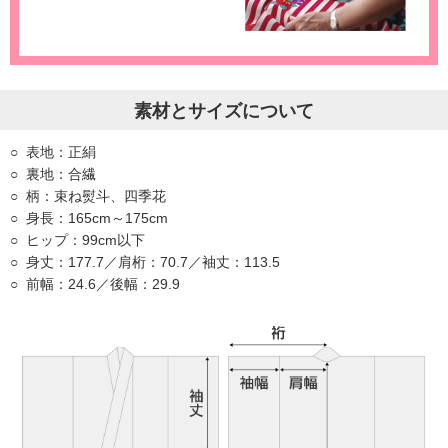
素材とサイズについて
表地：正絹
裏地：合繊
柄：束ね熨斗、四季花
身長：165cm～175cm
ヒップ：99cm以下
身丈：177.7／肩桁：70.7／袖丈：113.5
前幅：24.6／後幅：29.9