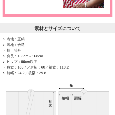
素材とサイズについて
表地：正絹
裏地：合繊
柄：牡丹
身長：158cm～168cm
ヒップ：99cm以下
身丈：168.4／肩桁：68／袖丈：113.2
前幅：24.2／後幅：29.8