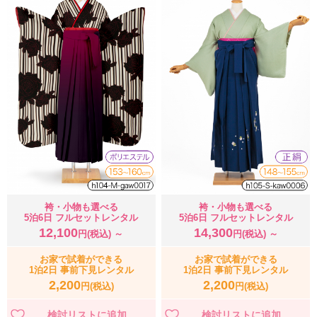
袴・小物も選べる
袴・小物も選べる
5泊6日 フルセットレンタル
5泊6日 フルセットレンタル
12,100
14,300
円(税込) ～
円(税込) ～
お家で試着ができる
お家で試着ができる
1泊2日 事前下見レンタル
1泊2日 事前下見レンタル
2,200
2,200
円(税込)
円(税込)