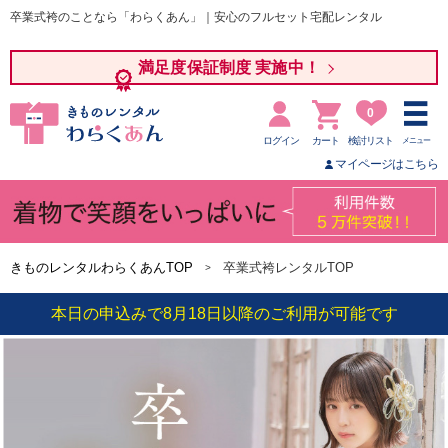
卒業式袴のことなら「わらくあん」｜安心のフルセット宅配レンタル
満足度保証制度 実施中！
0
ログイン
カート
検討リスト
メニュー
マイページはこちら
きものレンタルわらくあんTOP
卒業式袴レンタルTOP
本日の申込みで8月18日以降のご利用が可能です