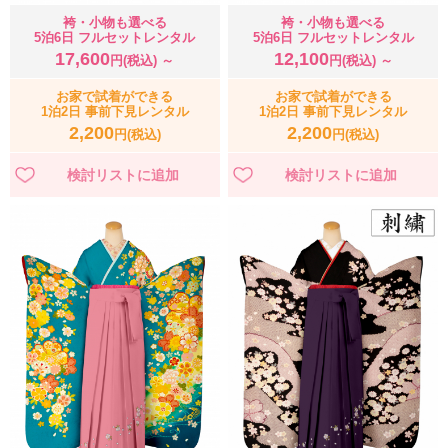
袴・小物も選べる
袴・小物も選べる
5泊6日 フルセットレンタル
5泊6日 フルセットレンタル
17,600
12,100
円(税込) ～
円(税込) ～
お家で試着ができる
お家で試着ができる
1泊2日 事前下見レンタル
1泊2日 事前下見レンタル
2,200
2,200
円(税込)
円(税込)