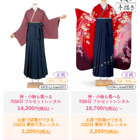
袴・小物も選べる
袴・小物も選べる
5泊6日 フルセットレンタル
5泊6日 フルセットレンタル
14,300
18,700
円(税込) ～
円(税込) ～
お家で試着ができる
お家で試着ができる
1泊2日 事前下見レンタル
1泊2日 事前下見レンタル
2,200
2,200
円(税込)
円(税込)