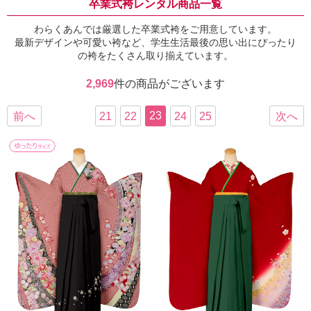
卒業式袴レンタル商品一覧
わらくあんでは厳選した卒業式袴をご用意しています。
最新デザインや可愛い袴など、学生生活最後の思い出にぴったり
の袴をたくさん取り揃えています。
2,969
件の商品がございます
23
前へ
21
22
24
25
次へ