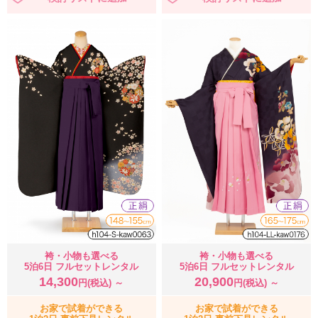
袴・小物も選べる
袴・小物も選べる
5泊6日 フルセットレンタル
5泊6日 フルセットレンタル
14,300
20,900
円(税込) ～
円(税込) ～
お家で試着ができる
お家で試着ができる