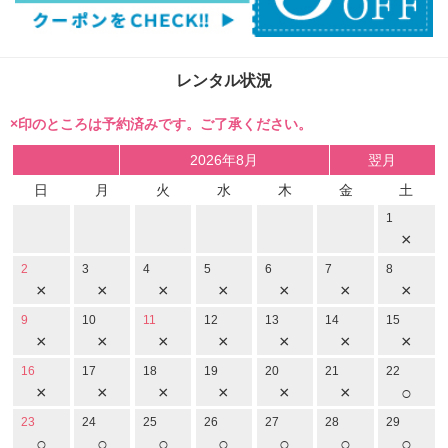
レンタル状況
×印のところは予約済みです。ご了承ください。
2026年8月
翌月
日
月
火
水
木
金
土
1
×
2
3
4
5
6
7
8
×
×
×
×
×
×
×
9
10
11
12
13
14
15
×
×
×
×
×
×
×
16
17
18
19
20
21
22
×
×
×
×
×
×
○
23
24
25
26
27
28
29
○
○
○
○
○
○
○