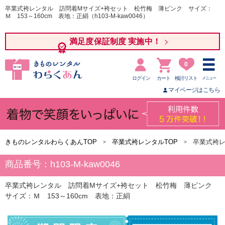
卒業式袴レンタル 訪問着Mサイズ+袴セット 松竹梅 薄ピンク サイズ：
Ｍ 153～160cm 表地：正絹（h103-M-kaw0046）
満足度保証制度 実施中！
0
ログイン
カート
検討リスト
メニュー
マイページはこちら
きものレンタルわらくあんTOP
卒業式袴レンタルTOP
卒業式袴レ
商品番号：h103-M-kaw0046
卒業式袴レンタル 訪問着Mサイズ+袴セット 松竹梅 薄ピンク
サイズ：Ｍ 153～160cm 表地：正絹