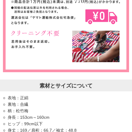
素材とサイズについて
表地：正絹
裏地：合繊
柄：松竹梅
身長：153cm～160cm
ヒップ：99cm以下
身丈：169／肩桁：66.7／袖丈：48.8