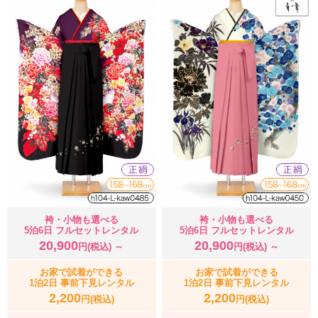
袴・小物も選べる
袴・小物も選べる
5泊6日 フルセットレンタル
5泊6日 フルセットレンタル
20,900
20,900
円(税込) ～
円(税込) ～
お家で試着ができる
お家で試着ができる
1泊2日 事前下見レンタル
1泊2日 事前下見レンタル
2,200
2,200
円(税込)
円(税込)