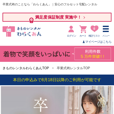
卒業式袴のことなら「わらくあん」｜安心のフルセット宅配レンタル
満足度保証制度 実施中！
0
ログイン
カート
検討リスト
メニュー
マイページはこちら
きものレンタルわらくあんTOP
卒業式袴レンタルTOP
本日の申込みで8月18日以降のご利用が可能です