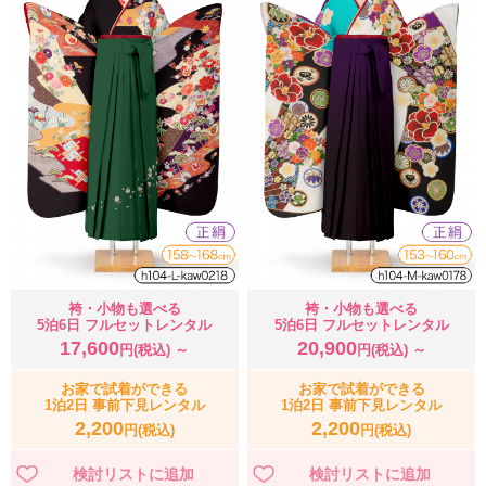
袴・小物も選べる
袴・小物も選べる
5泊6日 フルセットレンタル
5泊6日 フルセットレンタル
17,600
20,900
円(税込) ～
円(税込) ～
お家で試着ができる
お家で試着ができる
1泊2日 事前下見レンタル
1泊2日 事前下見レンタル
2,200
2,200
円(税込)
円(税込)