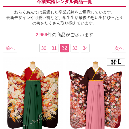
卒業式袴レンタル商品一覧
わらくあんでは厳選した卒業式袴をご用意しています。
最新デザインや可愛い袴など、学生生活最後の思い出にぴったり
の袴をたくさん取り揃えています。
2,969
件の商品がございます
32
前へ
30
31
33
34
次へ