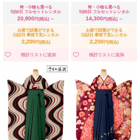
袴・小物も選べる
袴・小物も選べる
5泊6日 フルセットレンタル
5泊6日 フルセットレンタル
20,900
14,300
円(税込) ～
円(税込) ～
お家で試着ができる
お家で試着ができる
1泊2日 事前下見レンタル
1泊2日 事前下見レンタル
2,200
2,200
円(税込)
円(税込)