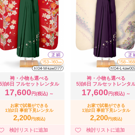
袴・小物も選べる
袴・小物も選べる
5泊6日 フルセットレンタル
5泊6日 フルセットレンタ
17,600
17,600
円(税込) ～
円(税込) ～
お家で試着ができる
お家で試着ができる
1泊2日 事前下見レンタル
1泊2日 事前下見レンタル
2,200
2,200
円(税込)
円(税込)