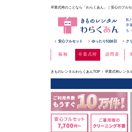
卒業式袴のことなら「わらくあん」｜安心のフルセ
私
卒
も
安心フルセット
ゆったり5泊6日
ク
振袖
卒業式袴
訪問着
きものレンタルわらくあんTOP
卒業式袴レンタル