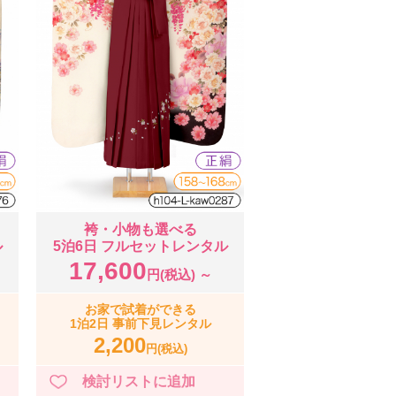
袴・小物も選べる
ル
5泊6日 フルセットレンタル
17,600
円(税込) ～
お家で試着ができる
1泊2日 事前下見レンタル
2,200
円(税込)