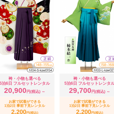
袴・小物も選べる
袴・小物も選べる
5泊6日 フルセットレンタル
5泊6日 フルセットレンタ
20,900
29,700
円(税込) ～
円(税込) ～
お家で試着ができる
お家で試着ができる
1泊2日 事前下見レンタル
1泊2日 事前下見レンタル
2,200
2,200
円(税込)
円(税込)