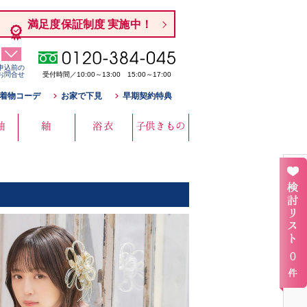
満足度保証制度 実施中！
申込前の
お問合せ
受付時間／10:00～13:00 15:00～17:00
着物コーデ
お家で下見
早期契約特典
袖
紬
浴衣
子供きもの
0