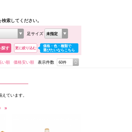
を検索してください。
足サイズ
価格・色・種類で
を探す
更に絞り込む
選びたいならこちら
高い順
価格安い順
表示件数
揃えています。
»
0