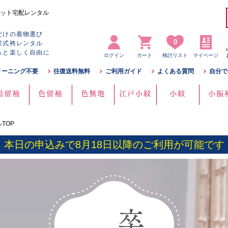
ット宅配レンタル
だけの着物選び
0
業式袴レンタル
っと楽しく自由に
ログイン
カート
検討リスト
マイページ
リーニング不要
往復送料無料
ご利用ガイド
よくある質問
自分で
黒留袖
色留袖
色無地
江戸小紋
小紋
小振
TOP
本日の申込みで8月18日以降のご利用が可能です