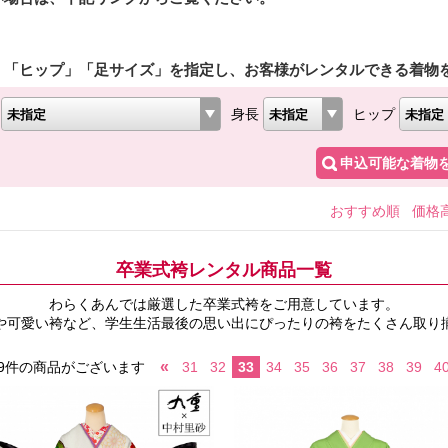
」「ヒップ」「足サイズ」を指定し、お客様がレンタルできる着物
身長
ヒップ
申込可能な着物
おすすめ順
価格
卒業式袴レンタル商品一覧
わらくあんでは厳選した卒業式袴をご用意しています。
や可愛い袴など、学生生活最後の思い出にぴったりの袴をたくさん取り
«
969件の商品がございます
31
32
33
34
35
36
37
38
39
4