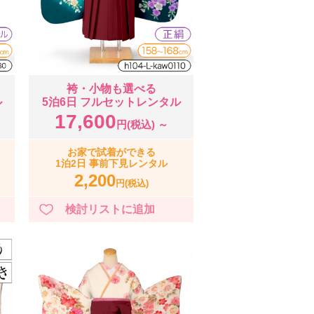
袴・小物も選べる
ル
5泊6日 フルセットレンタル
17,600
円(税込) ～
お家で試着ができる
1泊2日 事前下見レンタル
2,200
円(税込)