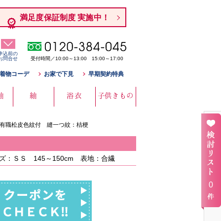
満足度保証制度 実施中！
申込前の
お問合せ
受付時間／10:00～13:00 15:00～17:00
着物コーデ
お家で下見
早期契約特典
袖
紬
浴衣
子供きもの
 有職松皮色紋付 縫一つ紋：桔梗
ＳＳ 145～150cm 表地：合繊
0