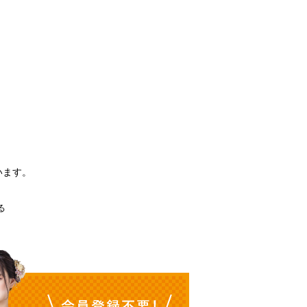
。
います。
る