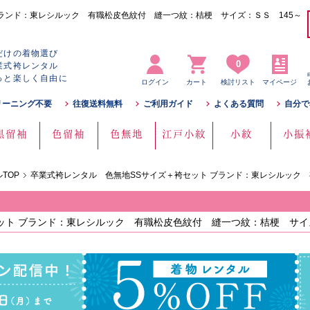
ランド：東レシルック 有職松皮色紋付 縫一つ紋：桔梗 サイズ：ＳＳ 145～
だけの着物選び
0
業式袴レンタル
っと楽しく自由に
ログイン
カート
検討リスト
マイページ
リーニング不要
往復送料無料
ご利用ガイド
よくある質問
自分で
黒留袖
色留袖
色無地
江戸小紋
小紋
小振
TOP
卒業式袴レンタル 色無地SSサイズ＋袴セット ブランド：東レシルック
ト ブランド：東レシルック 有職松皮色紋付 縫一つ紋：桔梗 サイズ：