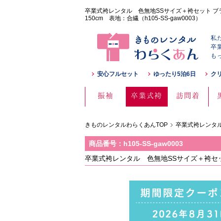
卒業式袴レンタル 色無地SSサイズ＋袴セット ブ
150cm 表地：合繊（h105-SS-gaw0003）
私
卒
も
安心フルセット
ゆったり5泊6日
ク
振袖
卒業式袴
訪問着
きものレンタルわらくあんTOP
卒業式袴レンタル
商品番号：h105-SS-gaw0003
卒業式袴レンタル 色無地SSサイズ＋袴セッ