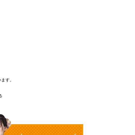
。
います。
る