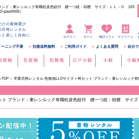
ブランド：東レシルック有職松皮色紋付 縫一つ紋：桔梗 サイズ：ＬＬ－Ｏ 165
-gaw0006）
だけの着物選び
0
業式袴レンタル
っと楽しく自由に
ログイン
カート
検討リスト
マイページ
リーニング不要
往復送料無料
ご利用ガイド
よくある質問
自分で
黒留袖
色留袖
色無地
江戸小紋
小紋
小振
TOP
卒業式袴レンタル 色無地LLOサイズ＋袴セット ブランド：東レシルック
ット ブランド：東レシルック有職松皮色紋付 縫一つ紋：桔梗 サイズ：