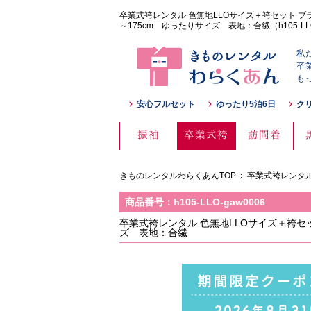
卒業式袴レンタル 色無地LLOサイズ＋袴セット 
～175cm ゆったりサイズ 表地：合繊（h105-LLO
私
卒
も
安心フルセット
ゆったり5泊6日
ク
振袖
卒業式袴
訪問着
きものレンタルわらくあんTOP
卒業式袴レンタル
商品番号：h105-LLO-gaw0006
卒業式袴レンタル 色無地LLOサイズ＋袴セ
ズ 表地：合繊