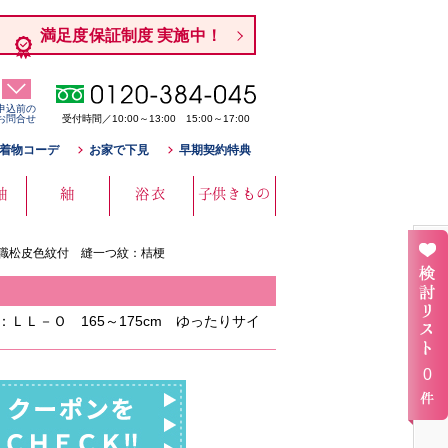
満足度保証制度 実施中！
申込前の
お問合せ
受付時間／10:00～13:00 15:00～17:00
着物コーデ
お家で下見
早期契約特典
袖
紬
浴衣
子供きもの
有職松皮色紋付 縫一つ紋：桔梗
ＬＬ－Ｏ 165～175cm ゆったりサイ
0