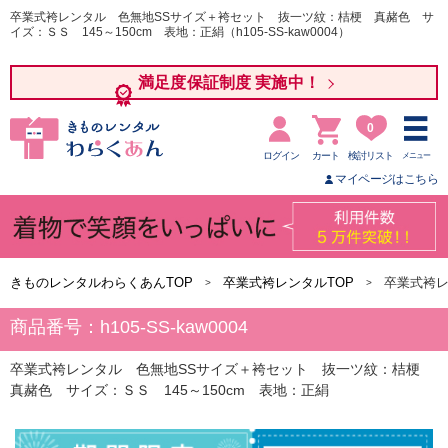
卒業式袴レンタル 色無地SSサイズ＋袴セット 抜一ツ紋：桔梗 真赭色 サ
イズ：ＳＳ 145～150cm 表地：正絹（h105-SS-kaw0004）
満足度保証制度 実施中！
0
ログイン
カート
検討リスト
メニュー
マイページはこちら
きものレンタルわらくあんTOP
卒業式袴レンタルTOP
卒業式袴レ
商品番号：h105-SS-kaw0004
卒業式袴レンタル 色無地SSサイズ＋袴セット 抜一ツ紋：桔梗
真赭色 サイズ：ＳＳ 145～150cm 表地：正絹