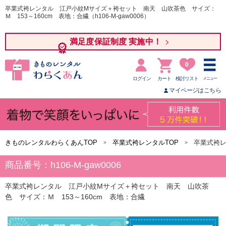
卒業式袴レンタル 江戸小紋Mサイズ＋袴セット 南天 山吹茶色 サイズ：
Ｍ 153～160cm 表地：合繊（h106-M-gaw0006）
満足度保証制度 実施中！
0
ログイン
カート
検討リスト
メニュー
マイページはこちら
きものレンタルわらくあんTOP
卒業式袴レンタルTOP
卒業式袴
商品番号：h106-M-gaw0006
卒業式袴レンタル 江戸小紋Mサイズ＋袴セット 南天 山吹茶
色 サイズ：Ｍ 153～160cm 表地：合繊