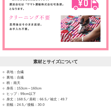
素材とサイズについて
表地：合繊
裏地：合繊
柄：南天
身長：153cm～160cm
ヒップ：99cm以下
身丈：168.5／肩桁：66.5／袖丈：49.7
前幅：24.5／後幅：30.0