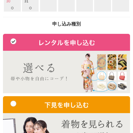
30
31
○
○
申し込み種別