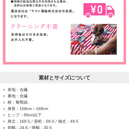
素材とサイズについて
表地：合繊
裏地：合繊
柄：葡萄縞
身長：158cm～168cm
ヒップ：99cm以下
身丈：168.5／肩桁：68.0／袖丈：49.5
前幅：24.8／後幅：30.5