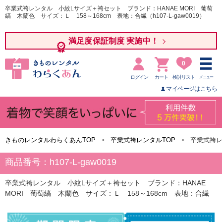
卒業式袴レンタル 小紋Lサイズ＋袴セット ブランド：HANAE MORI 葡萄
縞 木蘭色 サイズ：Ｌ 158～168cm 表地：合繊（h107-L-gaw0019）
満足度保証制度 実施中！
0
ログイン
カート
検討リスト
メニュー
マイページはこちら
きものレンタルわらくあんTOP
卒業式袴レンタルTOP
卒業式袴レ
商品番号：h107-L-gaw0019
卒業式袴レンタル 小紋Lサイズ＋袴セット ブランド：HANAE
MORI 葡萄縞 木蘭色 サイズ：Ｌ 158～168cm 表地：合繊