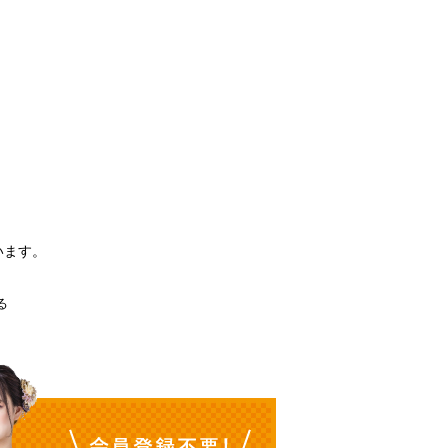
。
います。
る