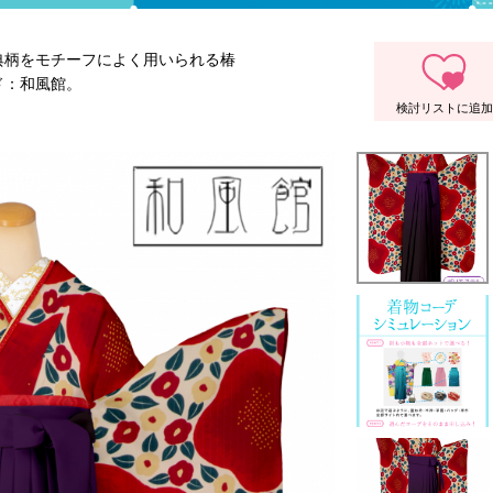
典柄をモチーフによく用いられる椿
ド：和風館。