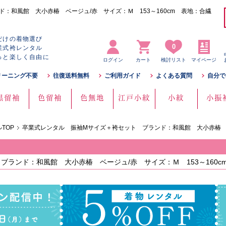
：和風館 大小赤椿 ベージュ/赤 サイズ：Ｍ 153～160cm 表地：合繊
だけの着物選び
0
業式袴レンタル
っと楽しく自由に
ログイン
カート
検討リスト
マイページ
リーニング不要
往復送料無料
ご利用ガイド
よくある質問
自分で
黒留袖
色留袖
色無地
江戸小紋
小紋
小振
TOP
卒業式レンタル 振袖Mサイズ＋袴セット ブランド：和風館 大小赤椿 
ランド：和風館 大小赤椿 ベージュ/赤 サイズ：Ｍ 153～160c