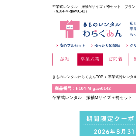
卒業式レンタル 振袖Mサイズ＋袴セット ブランド
（h104-M-gaw0142）
私
卒
も
安心フルセット
ゆったり5泊6日
ク
振袖
卒業式袴
訪問着
きものレンタルわらくあんTOP
卒業式袴レンタル
商品番号：h104-M-gaw0142
卒業式レンタル 振袖Mサイズ＋袴セット ブ