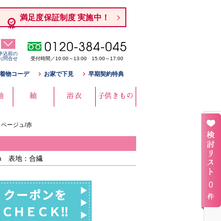
満足度保証制度 実施中！
申込前の
お問合せ
受付時間／10:00～13:00 15:00～17:00
着物コーデ
お家で下見
早期契約特典
袖
紬
浴衣
子供きもの
ベージュ/赤
m 表地：合繊
0