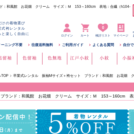
和風館 お花畑 クリーム サイズ：Ｍ 153～160cm 表地：合繊（h104-
だけの着物選び
0
業式袴レンタル
っと楽しく自由に
ログイン
カート
検討リスト
マイページ
リーニング不要
往復送料無料
ご利用ガイド
よくある質問
自分で
黒留袖
色留袖
色無地
江戸小紋
小紋
小振
TOP
卒業式レンタル 振袖Mサイズ＋袴セット ブランド：和風館 お花畑 
ブランド：和風館 お花畑 クリーム サイズ：Ｍ 153～160cm 