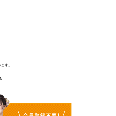
。
います。
る