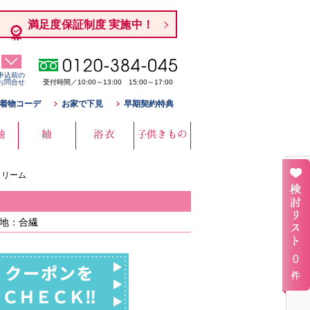
満足度保証制度 実施中！
申込前の
お問合せ
受付時間／10:00～13:00 15:00～17:00
着物コーデ
お家で下見
早期契約特典
袖
紬
浴衣
子供きもの
クリーム
表地：合繊
0