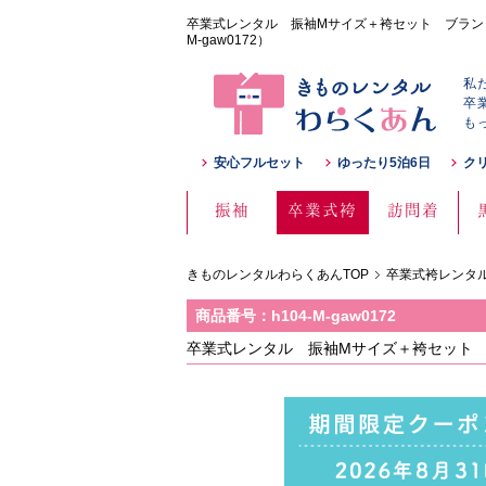
卒業式レンタル 振袖Mサイズ＋袴セット ブランド：
M-gaw0172）
私
卒
も
安心フルセット
ゆったり5泊6日
ク
振袖
卒業式袴
訪問着
きものレンタルわらくあんTOP
卒業式袴レンタル
商品番号：h104-M-gaw0172
卒業式レンタル 振袖Mサイズ＋袴セット 