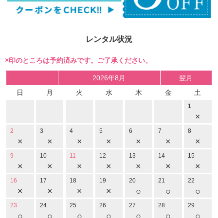
レンタル状況
×印のところは予約済みです。ご了承ください。
2026年8月
翌月
日
月
火
水
木
金
土
1
×
2
3
4
5
6
7
8
×
×
×
×
×
×
×
9
10
11
12
13
14
15
×
×
×
×
×
×
×
16
17
18
19
20
21
22
×
×
×
×
○
○
○
23
24
25
26
27
28
29
○
○
○
○
○
○
○