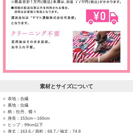
素材とサイズについて
表地：合繊
裏地：合繊
柄：牡丹、蝶々
身長：153cm～160cm
ヒップ：99cm以下
身丈：163.6／肩桁：68.7／袖丈：74.8