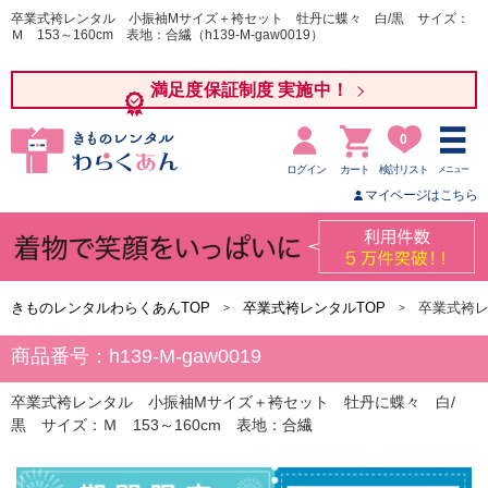
卒業式袴レンタル 小振袖Mサイズ＋袴セット 牡丹に蝶々 白/黒 サイズ：
Ｍ 153～160cm 表地：合繊（h139-M-gaw0019）
満足度保証制度 実施中！
0
ログイン
カート
検討リスト
メニュー
マイページはこちら
きものレンタルわらくあんTOP
卒業式袴レンタルTOP
卒業式袴レ
商品番号：h139-M-gaw0019
卒業式袴レンタル 小振袖Mサイズ＋袴セット 牡丹に蝶々 白/
黒 サイズ：Ｍ 153～160cm 表地：合繊