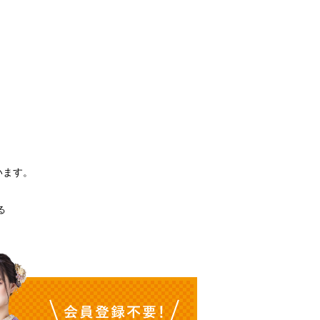
。
います。
る