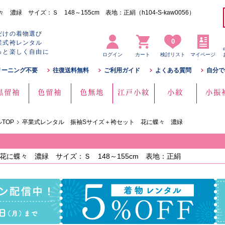
 サイズ：Ｓ 148～155cm 表地：正絹（h104-S-kaw0056）
だけの着物選び
0
業式袴レンタル
っと楽しく自由に
ログイン
カート
検討リスト
マイページ
リーニング不要
往復送料無料
ご利用ガイド
よくある質問
自分で
黒留袖
色留袖
色無地
江戸小紋
小紋
小振
TOP
卒業式レンタル 振袖Sサイズ＋袴セット 花に蝶々 濃緑
に蝶々 濃緑 サイズ：Ｓ 148～155cm 表地：正絹