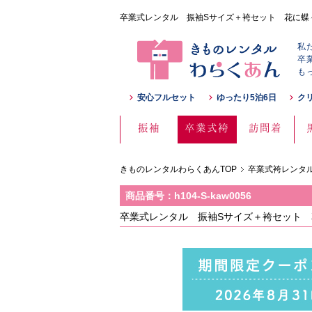
卒業式レンタル 振袖Sサイズ＋袴セット 花に蝶々 濃緑
私
卒
も
安心フルセット
ゆったり5泊6日
ク
振袖
卒業式袴
訪問着
きものレンタルわらくあんTOP
卒業式袴レンタル
商品番号：h104-S-kaw0056
卒業式レンタル 振袖Sサイズ＋袴セット 花