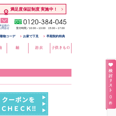
満足度保証制度 実施中！
申込前の
お問合せ
受付時間／10:00～13:00 15:00～17:00
着物コーデ
お家で下見
早期契約特典
袖
紬
浴衣
子供きもの
0