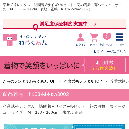
卒業式袴レンタル 訪問着Mサイズ+袴セット 花の円舞 薄ベージュ サイ
ズ：Ｍ 153～160cm 表地：正絹（h103-M-kaw0002）
満足度保証制度 実施中！
0
ログイン
カート
検討リスト
メニュー
マイページはこちら
きものレンタルわらくあんTOP
卒業式袴レンタルTOP
卒業式袴レ
商品番号：h103-M-kaw0002
卒業式袴レンタル 訪問着Mサイズ+袴セット 花の円舞 薄ベージ
ュ サイズ：Ｍ 153～160cm 表地：正絹