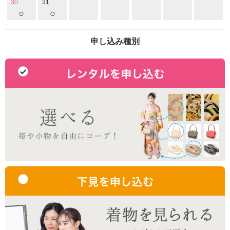
30
31
○
○
申し込み種別