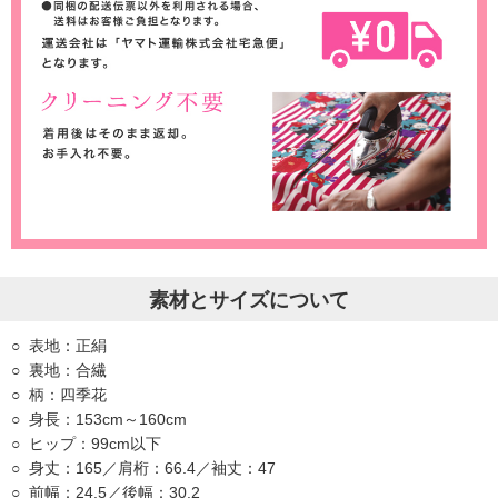
素材とサイズについて
表地：正絹
裏地：合繊
柄：四季花
身長：153cm～160cm
ヒップ：99cm以下
身丈：165／肩桁：66.4／袖丈：47
前幅：24.5／後幅：30.2