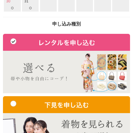
30
31
○
○
申し込み種別