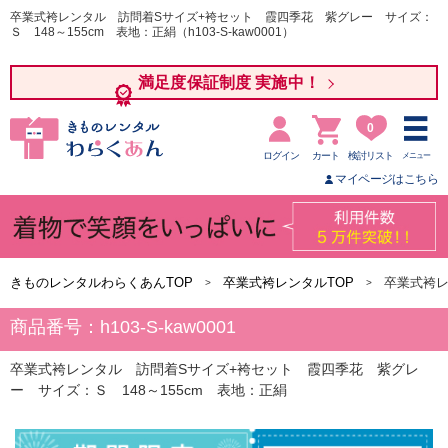
卒業式袴レンタル 訪問着Sサイズ+袴セット 霞四季花 紫グレー サイズ：
Ｓ 148～155cm 表地：正絹（h103-S-kaw0001）
満足度保証制度 実施中！
0
ログイン
カート
検討リスト
メニュー
マイページはこちら
きものレンタルわらくあんTOP
卒業式袴レンタルTOP
卒業式袴レ
商品番号：h103-S-kaw0001
卒業式袴レンタル 訪問着Sサイズ+袴セット 霞四季花 紫グレ
ー サイズ：Ｓ 148～155cm 表地：正絹