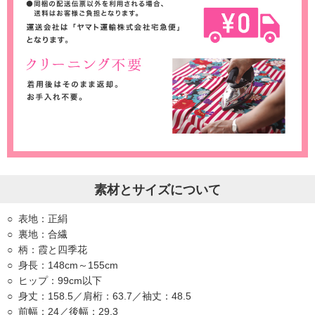
素材とサイズについて
表地：正絹
裏地：合繊
柄：霞と四季花
身長：148cm～155cm
ヒップ：99cm以下
身丈：158.5／肩桁：63.7／袖丈：48.5
前幅：24／後幅：29.3