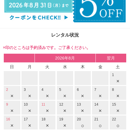
レンタル状況
×印のところは予約済みです。ご了承ください。
2026年8月
翌月
日
月
火
水
木
金
土
1
×
2
3
4
5
6
7
8
×
×
×
×
×
×
×
9
10
11
12
13
14
15
×
×
×
×
×
×
×
16
17
18
19
20
21
22
×
×
×
×
○
○
○