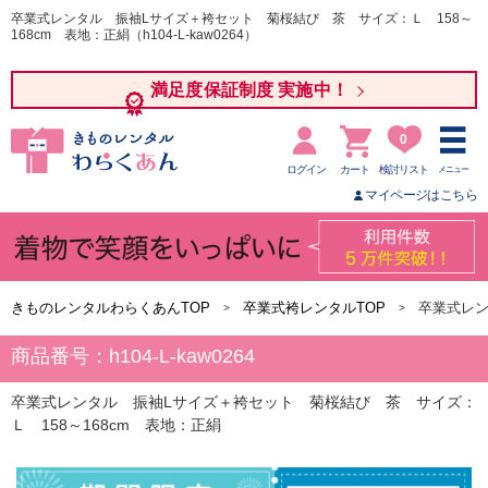
卒業式レンタル 振袖Lサイズ＋袴セット 菊桜結び 茶 サイズ：Ｌ 158～
168cm 表地：正絹（h104-L-kaw0264）
満足度保証制度 実施中！
0
ログイン
カート
検討リスト
メニュー
マイページはこちら
きものレンタルわらくあんTOP
卒業式袴レンタルTOP
卒業式レン
商品番号：h104-L-kaw0264
卒業式レンタル 振袖Lサイズ＋袴セット 菊桜結び 茶 サイズ：
Ｌ 158～168cm 表地：正絹