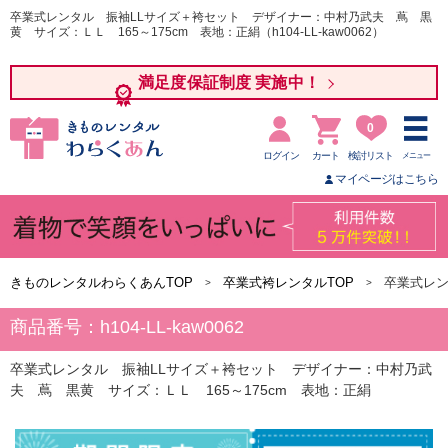
卒業式レンタル 振袖LLサイズ＋袴セット デザイナー：中村乃武夫 蔦 黒
黄 サイズ：ＬＬ 165～175cm 表地：正絹（h104-LL-kaw0062）
満足度保証制度 実施中！
0
ログイン
カート
検討リスト
メニュー
マイページはこちら
きものレンタルわらくあんTOP
卒業式袴レンタルTOP
卒業式レン
商品番号：h104-LL-kaw0062
卒業式レンタル 振袖LLサイズ＋袴セット デザイナー：中村乃武
夫 蔦 黒黄 サイズ：ＬＬ 165～175cm 表地：正絹