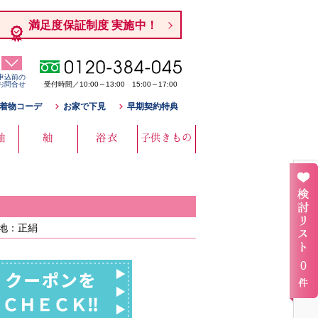
満足度保証制度 実施中！
申込前の
お問合せ
受付時間／10:00～13:00 15:00～17:00
着物コーデ
お家で下見
早期契約特典
袖
紬
浴衣
子供きもの
表地：正絹
0