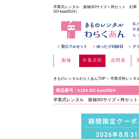
卒業式レンタル 振袖SOサイズ＋袴セット 幻華 黒
SO-kaw0024）
私
卒
も
安心フルセット
ゆったり5泊6日
ク
振袖
卒業式袴
訪問着
きものレンタルわらくあんTOP
卒業式袴レンタル
商品番号：h104-SO-kaw0024
卒業式レンタル 振袖SOサイズ＋袴セット 