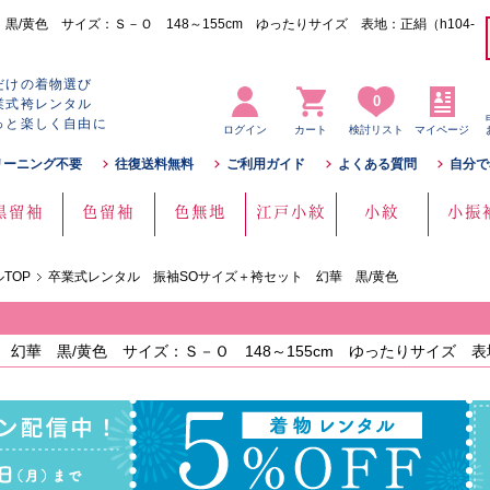
/黄色 サイズ：Ｓ－Ｏ 148～155cm ゆったりサイズ 表地：正絹（h104-
だけの着物選び
0
業式袴レンタル
っと楽しく自由に
ログイン
カート
検討リスト
マイページ
リーニング不要
往復送料無料
ご利用ガイド
よくある質問
自分で
黒留袖
色留袖
色無地
江戸小紋
小紋
小振
TOP
卒業式レンタル 振袖SOサイズ＋袴セット 幻華 黒/黄色
幻華 黒/黄色 サイズ：Ｓ－Ｏ 148～155cm ゆったりサイズ 