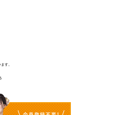
。
います。
る