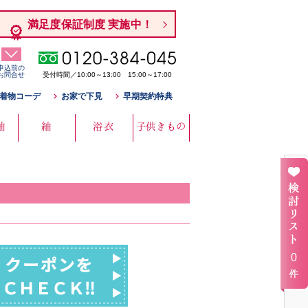
満足度保証制度 実施中！
申込前の
お問合せ
受付時間／10:00～13:00 15:00～17:00
着物コーデ
お家で下見
早期契約特典
袖
紬
浴衣
子供きもの
0