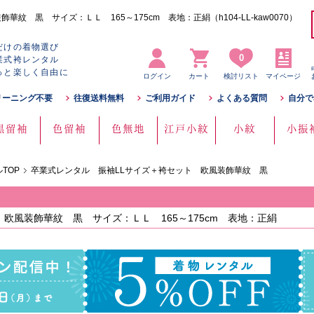
 黒 サイズ：ＬＬ 165～175cm 表地：正絹（h104-LL-kaw0070）
だけの着物選び
0
業式袴レンタル
っと楽しく自由に
ログイン
カート
検討リスト
マイページ
リーニング不要
往復送料無料
ご利用ガイド
よくある質問
自分で
黒留袖
色留袖
色無地
江戸小紋
小紋
小振
TOP
卒業式レンタル 振袖LLサイズ＋袴セット 欧風装飾華紋 黒
欧風装飾華紋 黒 サイズ：ＬＬ 165～175cm 表地：正絹