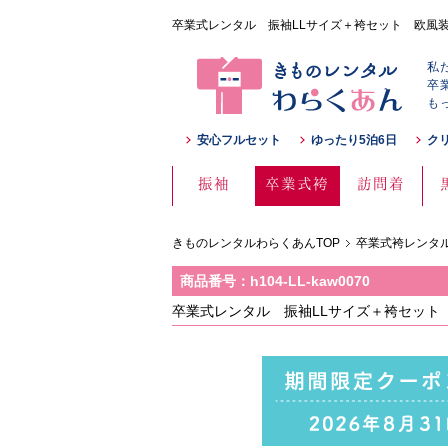
卒業式レンタル 振袖LLサイズ＋袴セット 欧風装飾華紋
私
卒
も
安心フルセット
ゆったり5泊6日
ク
振袖
卒業式袴
訪問着
きものレンタルわらくあんTOP
卒業式袴レンタル
商品番号：h104-LL-kaw0070
卒業式レンタル 振袖LLサイズ＋袴セット 