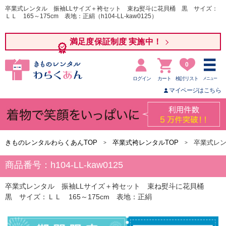
卒業式レンタル 振袖LLサイズ＋袴セット 束ね熨斗に花貝桶 黒 サイズ：
ＬＬ 165～175cm 表地：正絹（h104-LL-kaw0125）
満足度保証制度 実施中！
0
ログイン
カート
検討リスト
メニュー
マイページはこちら
きものレンタルわらくあんTOP
卒業式袴レンタルTOP
卒業式レン
商品番号：h104-LL-kaw0125
卒業式レンタル 振袖LLサイズ＋袴セット 束ね熨斗に花貝桶
黒 サイズ：ＬＬ 165～175cm 表地：正絹