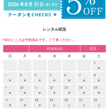
レンタル状況
×印のところは予約済みです。ご了承ください。
2026年8月
翌月
日
月
火
水
木
金
土
1
×
2
3
4
5
6
7
8
×
×
×
×
×
×
×
9
10
11
12
13
14
15
×
×
×
×
×
×
×
16
17
18
19
20
21
22
×
×
×
○
○
○
○