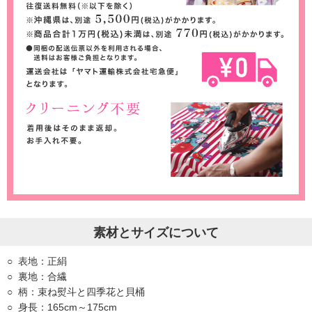
素材とサイズについて
表地：正絹
裏地：合繊
柄：束ね熨斗と四季花と貝桶
身長：165cm～175cm