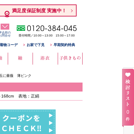
満足度保証制度 実施中！
申込前の
お問合せ
受付時間／10:00～13:00 15:00～17:00
着物コーデ
お家で下見
早期契約特典
袖
紬
浴衣
子供きもの
水玉に薔薇 薄ピンク
168cm 表地：正絹
0