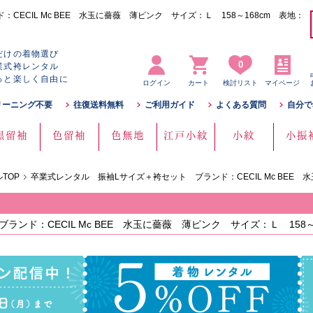
ECIL Mc BEE 水玉に薔薇 薄ピンク サイズ：Ｌ 158～168cm 表地：
だけの着物選び
0
業式袴レンタル
っと楽しく自由に
ログイン
カート
検討リスト
マイページ
リーニング不要
往復送料無料
ご利用ガイド
よくある質問
自分で
黒留袖
色留袖
色無地
江戸小紋
小紋
小振
TOP
卒業式レンタル 振袖Lサイズ＋袴セット ブランド：CECIL Mc BEE 
ンド：CECIL Mc BEE 水玉に薔薇 薄ピンク サイズ：Ｌ 158～