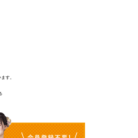
。
います。
る