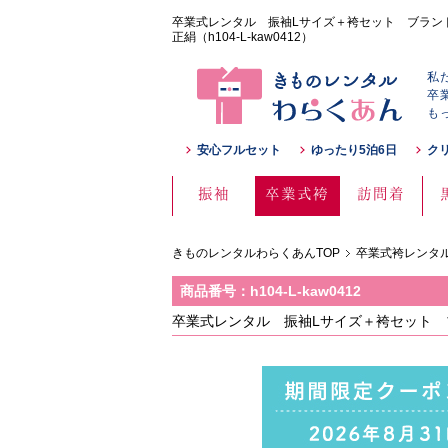
卒業式レンタル 振袖Lサイズ＋袴セット ブランド：C
正絹（h104-L-kaw0412）
私
卒
も
安心フルセット
ゆったり5泊6日
ク
振袖
卒業式袴
訪問着
きものレンタルわらくあんTOP
卒業式袴レンタル
商品番号：h104-L-kaw0412
卒業式レンタル 振袖Lサイズ＋袴セット ブラ