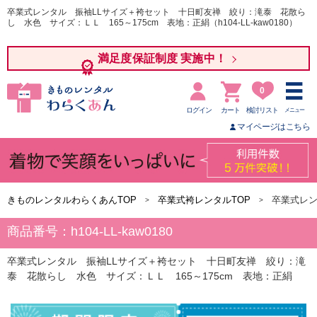
卒業式レンタル 振袖LLサイズ＋袴セット 十日町友禅 絞り：滝泰 花散ら
し 水色 サイズ：ＬＬ 165～175cm 表地：正絹（h104-LL-kaw0180）
満足度保証制度 実施中！
0
ログイン
カート
検討リスト
メニュー
マイページはこちら
きものレンタルわらくあんTOP
卒業式袴レンタルTOP
卒業式レン
商品番号：h104-LL-kaw0180
卒業式レンタル 振袖LLサイズ＋袴セット 十日町友禅 絞り：滝
泰 花散らし 水色 サイズ：ＬＬ 165～175cm 表地：正絹