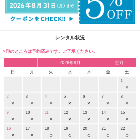
レンタル状況
×印のところは予約済みです。ご了承ください。
2026年8月
翌月
日
月
火
水
木
金
土
1
×
2
3
4
5
6
7
8
×
×
×
×
×
×
×
9
10
11
12
13
14
15
×
×
×
×
×
×
×
16
17
18
19
20
21
22
×
×
○
○
○
○
○