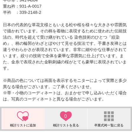
半巾帯：941-A004
重ね衿：931-A-0017
半衿 ：339-2148-2
日本の代表的な草花文様ともいえる松や桜を様々な大きさや雰囲気
で描かれています。その柄を着物に表現するために使われた伝統技
法の、時代を超えて受け継がれている 染色技術のひとつ『絞染
め』、柄の輪郭がわざとぼやけて見せる技法です。手書き友禅とは
違うやわらかさが表現されています。非常に細やかな仕事がされて
い ます。絞りの技術で全体を豪華な雰囲気に仕上げています。ま
た、金糸で表現された金駒刺繍の桜がとても豪華に表現されていま
す。
※商品の色については画面を表示するモニターによって実際と多少
異なる場合がございます。ご了承くださいませ。
※帯・小物のコーディネートは、おまかせで申し込みいただく場合
は、写真のコーディネートと異なる場合がございます。
0