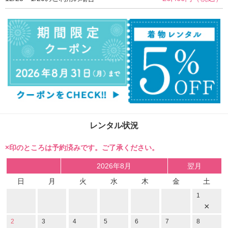
レンタル状況
×印のところは予約済みです。ご了承ください。
2026年8月
翌月
日
月
火
水
木
金
土
1
×
2
3
4
5
6
7
8