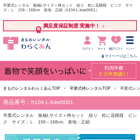
卒業式レンタル 振袖Lサイズ＋袴セット 絞り 松に花模様 ピンク サイ
ズ：Ｌ 158～168cm 表地：正絹（h104-L-kaw0061）
満足度保証制度 実施中！
0
ログイン
カート
検討リスト
メニュー
マイページはこちら
きものレンタルわらくあんTOP
卒業式袴レンタルTOP
卒業式レ
商品番号：h104-L-kaw0061
卒業式レンタル 振袖Lサイズ＋袴セット 絞り 松に花模様 ピン
ク サイズ：Ｌ 158～168cm 表地：正絹