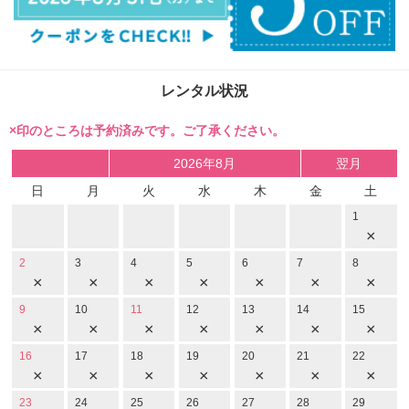
レンタル状況
×印のところは予約済みです。ご了承ください。
2026年8月
翌月
日
月
火
水
木
金
土
1
×
2
3
4
5
6
7
8
×
×
×
×
×
×
×
9
10
11
12
13
14
15
×
×
×
×
×
×
×
16
17
18
19
20
21
22
×
×
×
×
×
×
×
23
24
25
26
27
28
29