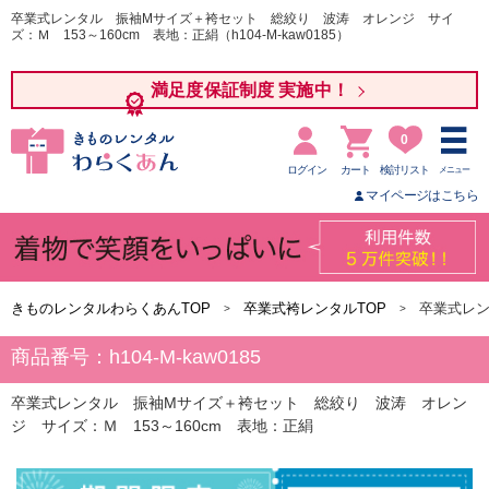
卒業式レンタル 振袖Mサイズ＋袴セット 総絞り 波涛 オレンジ サイ
ズ：Ｍ 153～160cm 表地：正絹（h104-M-kaw0185）
満足度保証制度 実施中！
0
ログイン
カート
検討リスト
メニュー
マイページはこちら
きものレンタルわらくあんTOP
卒業式袴レンタルTOP
卒業式レ
商品番号：h104-M-kaw0185
卒業式レンタル 振袖Mサイズ＋袴セット 総絞り 波涛 オレン
ジ サイズ：Ｍ 153～160cm 表地：正絹