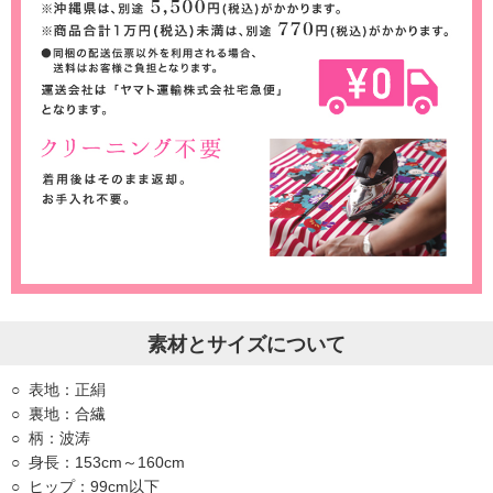
素材とサイズについて
表地：正絹
裏地：合繊
柄：波涛
身長：153cm～160cm
ヒップ：99cm以下