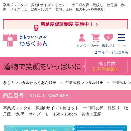
卒業式レンタル 振袖Lサイズ＋袴セット 十日町友禅 総絞り：牡丹藤 赤/
黒 サイズ：Ｌ 158～168cm 表地：正絹（h104-L-kaw0468）
満足度保証制度 実施中！
0
ログイン
カート
検討リスト
メニュー
マイページはこちら
きものレンタルわらくあんTOP
卒業式袴レンタルTOP
卒業式レン
商品番号：h104-L-kaw0468
卒業式レンタル 振袖Lサイズ＋袴セット 十日町友禅 総絞り：牡
丹藤 赤/黒 サイズ：Ｌ 158～168cm 表地：正絹