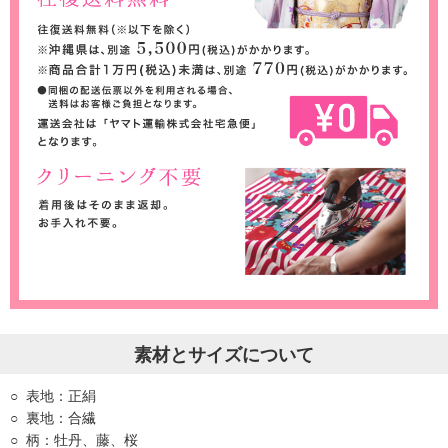
素材とサイズについて
表地：正絹
裏地：合繊
柄：牡丹、藤、桜