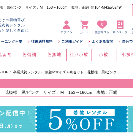
ピンク サイズ：Ｍ 153～160cm 表地：正絹（h104-M-kaw0249）
だけの着物選び
0
業式袴レンタル
っと楽しく自由に
ログイン
カート
検討リスト
マイページ
リーニング不要
往復送料無料
ご利用ガイド
よくある質問
自分で
黒留袖
色留袖
色無地
江戸小紋
小紋
小振
TOP
卒業式袴レンタル 振袖Mサイズ＋袴セット 花模様 黒/ピンク
花模様 黒/ピンク サイズ：Ｍ 153～160cm 表地：正絹