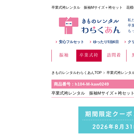
卒業式袴レンタル 振袖Mサイズ＋袴セット 花模様 黒/
私
卒
も
安心フルセット
ゆったり5泊6日
ク
振袖
卒業式袴
訪問着
きものレンタルわらくあんTOP
卒業式袴レンタル
商品番号：h104-M-kaw0249
卒業式袴レンタル 振袖Mサイズ＋袴セット 