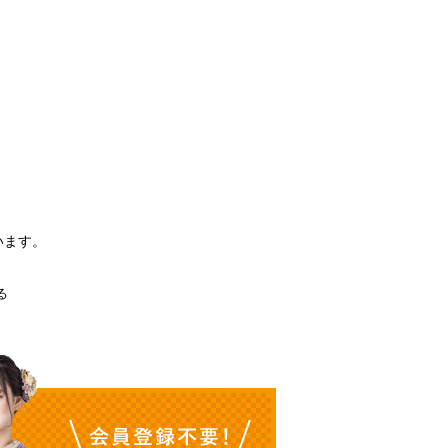
。
います。
る