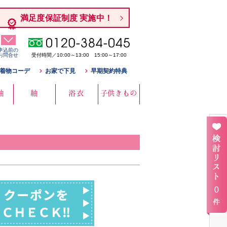
満足度保証制度 実施中！
申込前の
お問合せ
受付時間／10:00～13:00 15:00～17:00
着物コーデ
お家で下見
早期契約特典
袖
紬
浴衣
子供きもの
0