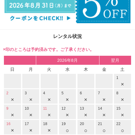
レンタル状況
×印のところは予約済みです。ご了承ください。
2026年8月
翌月
日
月
火
水
木
金
土
1
×
2
3
4
5
6
7
8
×
×
×
×
×
×
×
9
10
11
12
13
14
15
×
×
×
×
×
×
×
16
17
18
19
20
21
22
×
×
×
○
○
○
○