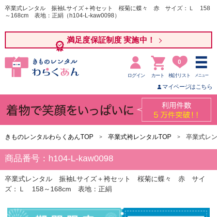
卒業式レンタル 振袖Lサイズ＋袴セット 桜菊に蝶々 赤 サイズ：Ｌ 158
～168cm 表地：正絹（h104-L-kaw0098）
満足度保証制度 実施中！
0
ログイン
カート
検討リスト
メニュー
マイページはこちら
きものレンタルわらくあんTOP
卒業式袴レンタルTOP
卒業式レン
商品番号：h104-L-kaw0098
卒業式レンタル 振袖Lサイズ＋袴セット 桜菊に蝶々 赤 サイ
ズ：Ｌ 158～168cm 表地：正絹