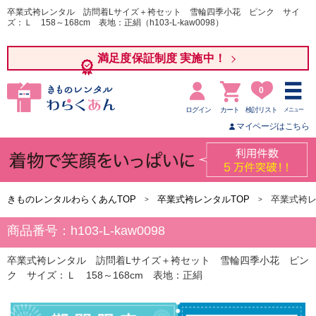
卒業式袴レンタル 訪問着Lサイズ＋袴セット 雪輪四季小花 ピンク サイ
ズ：Ｌ 158～168cm 表地：正絹（h103-L-kaw0098）
満足度保証制度 実施中！
0
ログイン
カート
検討リスト
メニュー
マイページはこちら
きものレンタルわらくあんTOP
卒業式袴レンタルTOP
卒業式袴
商品番号：h103-L-kaw0098
卒業式袴レンタル 訪問着Lサイズ＋袴セット 雪輪四季小花 ピン
ク サイズ：Ｌ 158～168cm 表地：正絹