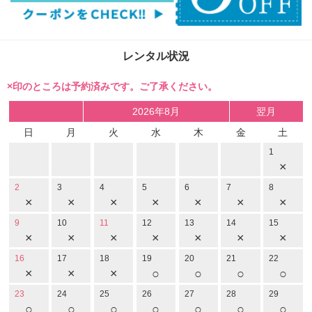
レンタル状況
×印のところは予約済みです。ご了承ください。
2026年8月
翌月
日
月
火
水
木
金
土
1
×
2
3
4
5
6
7
8
×
×
×
×
×
×
×
9
10
11
12
13
14
15
×
×
×
×
×
×
×
16
17
18
19
20
21
22
×
×
×
○
○
○
○
23
24
25
26
27
28
29
○
○
○
○
○
○
○