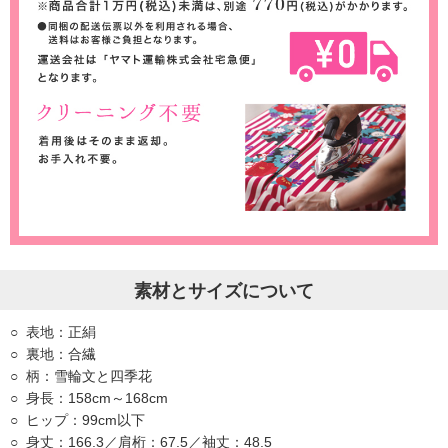
素材とサイズについて
表地：正絹
裏地：合繊
柄：雪輪文と四季花
身長：158cm～168cm
ヒップ：99cm以下
身丈：166.3／肩桁：67.5／袖丈：48.5