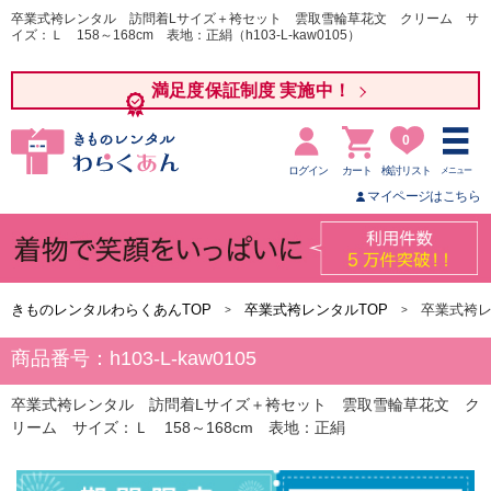
卒業式袴レンタル 訪問着Lサイズ＋袴セット 雲取雪輪草花文 クリーム サ
イズ：Ｌ 158～168cm 表地：正絹（h103-L-kaw0105）
満足度保証制度 実施中！
0
ログイン
カート
検討リスト
メニュー
マイページはこちら
きものレンタルわらくあんTOP
卒業式袴レンタルTOP
卒業式袴
商品番号：h103-L-kaw0105
卒業式袴レンタル 訪問着Lサイズ＋袴セット 雲取雪輪草花文 ク
リーム サイズ：Ｌ 158～168cm 表地：正絹