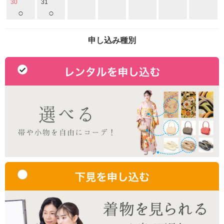
30
31
○
○
申し込み種別