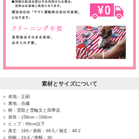
素材とサイズについて
表地：正絹
裏地：合繊
柄：雲取と雪輪文と四季花
身長：158cm～168cm
ヒップ：99cm以下
身丈：169／肩桁：68.5／袖丈：48.2
前幅：24.6／後幅：30