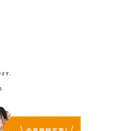
。
います。
る