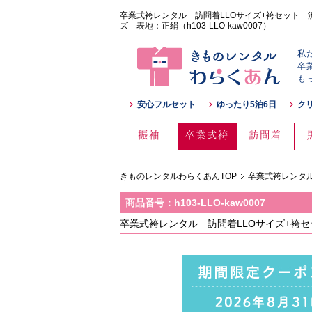
卒業式袴レンタル 訪問着LLOサイズ+袴セット 
ズ 表地：正絹（h103-LLO-kaw0007）
私
卒
も
安心フルセット
ゆったり5泊6日
ク
振袖
卒業式袴
訪問着
きものレンタルわらくあんTOP
卒業式袴レンタル
商品番号：h103-LLO-kaw0007
卒業式袴レンタル 訪問着LLOサイズ+袴セ