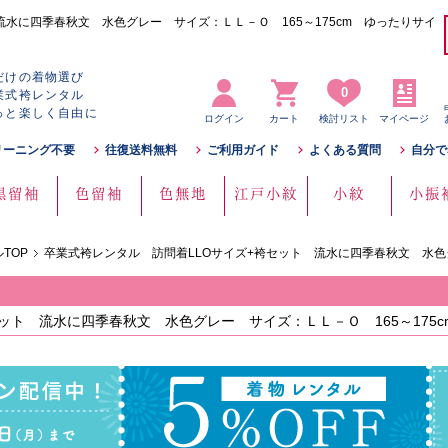
流水に四季春秋文 水色グレー サイズ：ＬＬ－Ｏ 165～175cm ゆったりサイ
だけの着物選び
0
業式袴レンタル
っと楽しく自由に
ログイン
カート
検討リスト
マイページ
リーニング不要
往復送料無料
ご利用ガイド
よくある質問
自分で
黒留袖
色留袖
色無地
江戸小紋
小紋
小振
TOP
卒業式袴レンタル 訪問着LLOサイズ+袴セット 流水に四季春秋文 水色
ット 流水に四季春秋文 水色グレー サイズ：ＬＬ－Ｏ 165～175