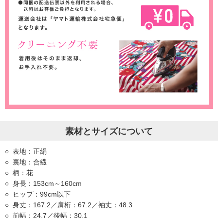
素材とサイズについて
表地：正絹
裏地：合繊
柄：花
身長：153cm～160cm
ヒップ：99cm以下
身丈：167.2／肩桁：67.2／袖丈：48.3
前幅：24.7／後幅：30.1