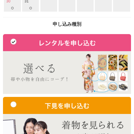
30
31
○
○
申し込み種別