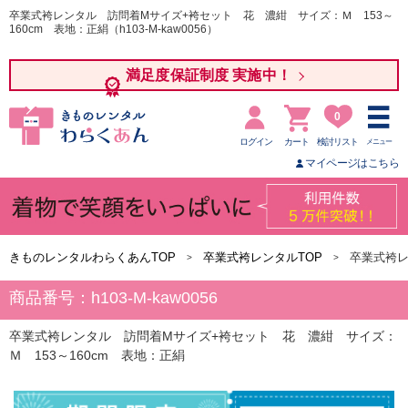
卒業式袴レンタル 訪問着Mサイズ+袴セット 花 濃紺 サイズ：Ｍ 153～
160cm 表地：正絹（h103-M-kaw0056）
満足度保証制度 実施中！
0
ログイン
カート
検討リスト
メニュー
マイページはこちら
きものレンタルわらくあんTOP
卒業式袴レンタルTOP
卒業式袴レ
商品番号：h103-M-kaw0056
卒業式袴レンタル 訪問着Mサイズ+袴セット 花 濃紺 サイズ：
Ｍ 153～160cm 表地：正絹