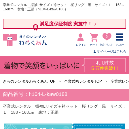
卒業式レンタル 振袖Lサイズ＋袴セット 桜リング 黒 サイズ：Ｌ 158～
168cm 表地：正絹（h104-L-kaw0188）
満足度保証制度 実施中！
0
ログイン
カート
検討リスト
メニュー
マイページはこちら
きものレンタルわらくあんTOP
卒業式袴レンタルTOP
卒業式レン
商品番号：h104-L-kaw0188
卒業式レンタル 振袖Lサイズ＋袴セット 桜リング 黒 サイズ：
Ｌ 158～168cm 表地：正絹