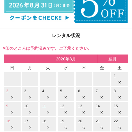
レンタル状況
×印のところは予約済みです。ご了承ください。
2026年8月
翌月
日
月
火
水
木
金
土
1
×
2
3
4
5
6
7
8
×
×
×
×
×
×
×
9
10
11
12
13
14
15
×
×
×
×
×
×
×
16
17
18
19
20
21
22
×
×
×
○
○
○
○