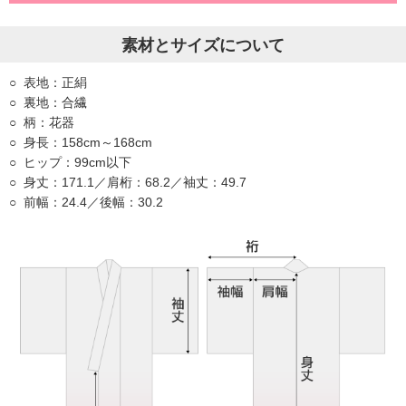
素材とサイズについて
表地：正絹
裏地：合繊
柄：花器
身長：158cm～168cm
ヒップ：99cm以下
身丈：171.1／肩桁：68.2／袖丈：49.7
前幅：24.4／後幅：30.2