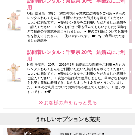
訪問着レンタル：奈良県 30代 卒業式にご利
用
O様 奈良県 30代 2026年3月 卒業式に訪問着をご利用 ■きもの
レンタルわらくあんをご利用いただいた気持ちを教えてください。
∟大いに満足です。 ■着物レンタルをご利用いただきました感想を
ご記入ください。 ∟全てお任せで帯も選んでもらいましたが素敵す
ぎて最高の卒業式を迎えられました。 ■HPのご利用についてお気持
ちを教えてください。 ∟使いやすいです。 ■HPをご利用いただき
ました感想を
訪問着レンタル：千葉県 20代 結婚式にご利
用
N様 千葉県 20代 2026年3月 結婚式に訪問着をご利用 ■きもの
レンタルわらくあんをご利用いただいた気持ちを教えてください。
∟大いに満足です。 ■着物レンタルをご利用いただきました感想を
ご記入ください。 ∟友達の結婚式で使用しました。華やかなお着物
をお安く簡単に着用でき、助かりました！ありがとうございまし
た。 ■HPのご利用についてお気持ちを教えてください。 ∟使いや
すいです。 ■HP
お客様の声をもっと見る
うれしいオプションも充実