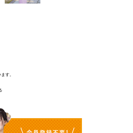
。
います。
る