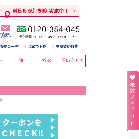
満足度保証制度 実施中！
申込前の
お問合せ
受付時間／10:00～13:00 15:00～17:00
着物コーデ
お家で下見
早期契約特典
袖
紬
浴衣
子供きもの
絹
0