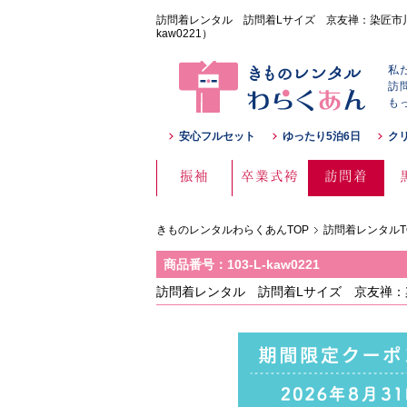
訪問着レンタル 訪問着Lサイズ 京友禅：染匠市川 
kaw0221）
私
訪
も
安心フルセット
ゆったり5泊6日
ク
振袖
卒業式袴
訪問着
きものレンタルわらくあんTOP
訪問着レンタルT
商品番号：103-L-kaw0221
訪問着レンタル 訪問着Lサイズ 京友禅：染