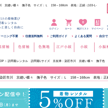
京縫い蝶々 撫子色 サイズ：Ｌ 158～168cm 表地：正絹（103-L-
だけの着物選び
0
問着レンタル
っと楽しく自由に
ログイン
カート
検討リスト
マイページ
リーニング不要
往復送料無料
ご利用ガイド
よくある質問
自分で
黒留袖
色留袖
色無地
江戸小紋
小紋
小振
OP
訪問着レンタル 訪問着Lサイズ 京友禅：染匠市川 京縫い蝶々 撫子色
匠市川 京縫い蝶々 撫子色 サイズ：Ｌ 158～168cm 表地：正