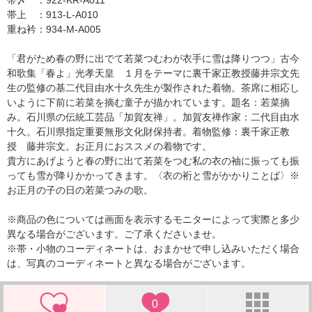
帯〆 ：922-KR-A011
帯上 ：913-L-A010
重ね衿：934-M-A005
「君がため春の野に出でて若菜つむわが衣手に雪は降りつつ」古今
和歌集「春よ」光孝天皇 １月をテーマに裏千家正教授藤井宗文先
生の監修の基二代目由水十久先生が製作された着物。茶席に相応し
いように下前に若菜を摘む童子が描かれています。題名：若菜摘
み。石川県の伝統工芸品「加賀友禅」。加賀友禅作家：二代目由水
十久。石川県指定重要無形文化財保持者。着物監修：裏千家正教
授 藤井宗文。お正月におススメの着物です。
貴方にあげようと春の野に出て若菜をつむ私の衣の袖に振っても振
っても雪が降りかかってきます。〈衣の裄と雪がかかりことば〉※
お正月の子の日の若菜つみの歌。
※商品の色については画面を表示するモニターによって実際と多少
異なる場合がございます。ご了承くださいませ。
※帯・小物のコーディネートは、おまかせで申し込みいただく場合
は、写真のコーディネートと異なる場合がございます。
0