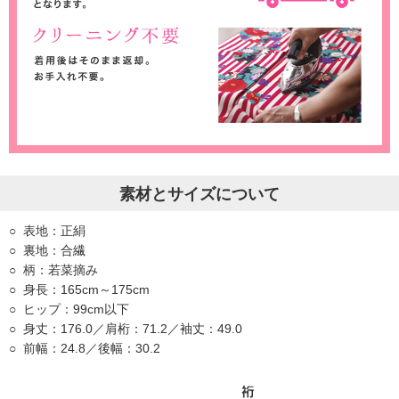
素材とサイズについて
表地：正絹
裏地：合繊
柄：若菜摘み
身長：165cm～175cm
ヒップ：99cm以下
身丈：176.0／肩桁：71.2／袖丈：49.0
前幅：24.8／後幅：30.2