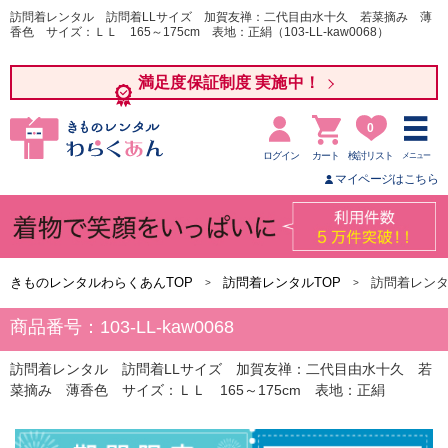
訪問着レンタル 訪問着LLサイズ 加賀友禅：二代目由水十久 若菜摘み 薄
香色 サイズ：ＬＬ 165～175cm 表地：正絹（103-LL-kaw0068）
満足度保証制度 実施中！
0
ログイン
カート
検討リスト
メニュー
マイページはこちら
きものレンタルわらくあんTOP
訪問着レンタルTOP
訪問着レンタ
商品番号：103-LL-kaw0068
訪問着レンタル 訪問着LLサイズ 加賀友禅：二代目由水十久 若
菜摘み 薄香色 サイズ：ＬＬ 165～175cm 表地：正絹