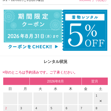
レンタル状況
×印のところは予約済みです。ご了承ください。
2026年8月
翌月
日
月
火
水
木
金
土
1
×
2
3
4
5
6
7
8